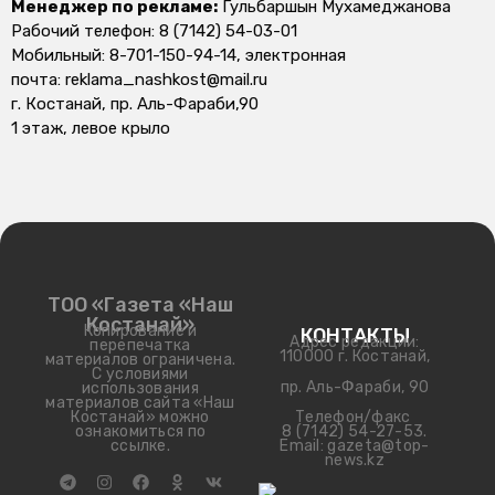
Менеджер по рекламе:
Гульбаршын Мухамеджанова
Рабочий телефон: 8 (7142) 54-03-01
Мобильный: 8-701-150-94-14, электронная
почта: reklama_nashkost@mail.ru
г. Костанай, пр. Аль-Фараби,90
1 этаж, левое крыло
ТОО «Газета «Наш
Костанай»
Копирование и
КОНТАКТЫ
Адрес редакции:
перепечатка
110000 г. Костанай,
материалов ограничена.
С условиями
пр. Аль-Фараби, 90
использования
материалов сайта «Наш
Телефон/факс
Костанай» можно
8 (7142) 54-27-53.
ознакомиться по
Email: gazeta@top-
ссылке.
news.kz