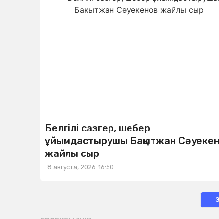
Белгілі сазгер, шебер
ұйымдастырушы Бақытжан Сәуеке
жайлы сыр
8 августа, 2026
16:50