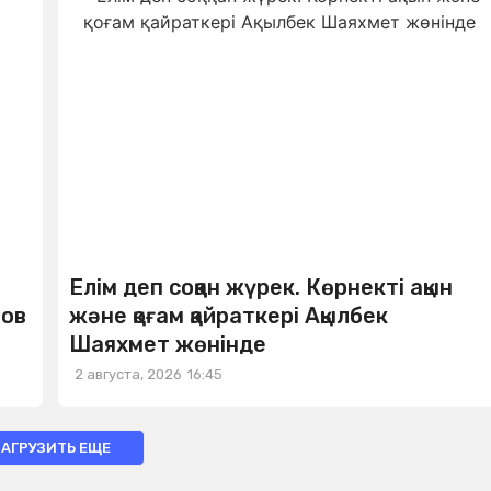
Елім деп соққан жүрек. Көрнекті ақын
нов
және қоғам қайраткері Ақылбек
Шаяхмет жөнінде
2 августа, 2026
16:45
ЗАГРУЗИТЬ ЕЩЕ