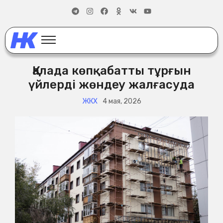
Қалада көпқабатты тұрғын
үйлерді жөндеу жалғасуда
ЖКХ
4 мая, 2026