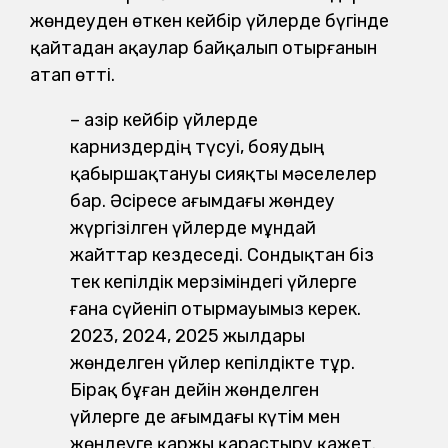
жөндеуден өткен кейбір үйлерде бүгінде
қайтадан ақаулар байқалып отырғанын
атап өтті.
– Қазір кейбір үйлерде
карниздердің түсуі, бояудың
қабыршақтануы сияқты мәселелер
бар. Әсіресе ағымдағы жөндеу
жүргізілген үйлерде мұндай
жайттар кездеседі. Сондықтан біз
тек кепілдік мерзіміндегі үйлерге
ғана сүйеніп отырмауымыз керек.
2023, 2024, 2025 жылдары
жөнделген үйлер кепілдікте тұр.
Бірақ бұған дейін жөнделген
үйлерге де ағымдағы күтім мен
жөндеуге қаржы қарастыру қажет.