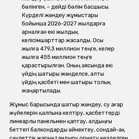
бөлінген, – дейді бөлім басшысы.
Күрделі жөндеу жұмыстары
бойынша 2026-2027 жылдарға
арналған екі жылдық
келісімшарттар жасалды. Осы
жылға 479,3 миллион теңге, келер
жылға 455 миллион теңге
қарастырылған. Оның аясында екі
үйдің шатыры жөнделсе, алты
үйдің қасбеті мен шатыры толық
жаңартылады.
Жұмыс барысында шатыр жөндеу, су ағар
жүйелерін қалпына келтіру, қасбеттерді
линеарлы панельмен қаптау, алдыңғы
беттегі балкондарды әйнектеу, сондай-ақ
сәулеттік жарықтандыру орнату көзделген.