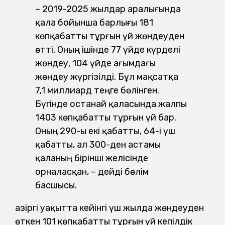
– 2019-2025 жылдар аралығында
қала бойынша барлығы 181
көпқабатты тұрғын үй жөндеуден
өтті. Оның ішінде 77 үйде күрделі
жөндеу, 104 үйде ағымдағы
жөндеу жүргізілді. Бұл мақсатқа
7,1 миллиард теңге бөлінген.
Бүгінде Қостанай қаласында жалпы
1403 көпқабатты тұрғын үй бар.
Оның 290-ы екі қабатты, 64-і үш
қабатты, ал 300-ден астамы
қаланың бірінші желісінде
орналасқан, – дейді бөлім
басшысы.
Қазіргі уақытта кейінгі үш жылда жөндеуден
өткен 101 көпқабатты тұрғын үй кепілдік