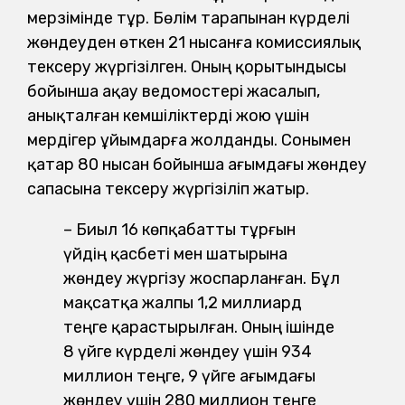
мерзімінде тұр. Бөлім тарапынан күрделі
жөндеуден өткен 21 нысанға комиссиялық
тексеру жүргізілген. Оның қорытындысы
бойынша ақау ведомостері жасалып,
анықталған кемшіліктерді жою үшін
мердігер ұйымдарға жолданды. Сонымен
қатар 80 нысан бойынша ағымдағы жөндеу
сапасына тексеру жүргізіліп жатыр.
– Биыл 16 көпқабатты тұрғын
үйдің қасбеті мен шатырына
жөндеу жүргізу жоспарланған. Бұл
мақсатқа жалпы 1,2 миллиард
теңге қарастырылған. Оның ішінде
8 үйге күрделі жөндеу үшін 934
миллион теңге, 9 үйге ағымдағы
жөндеу үшін 280 миллион теңге