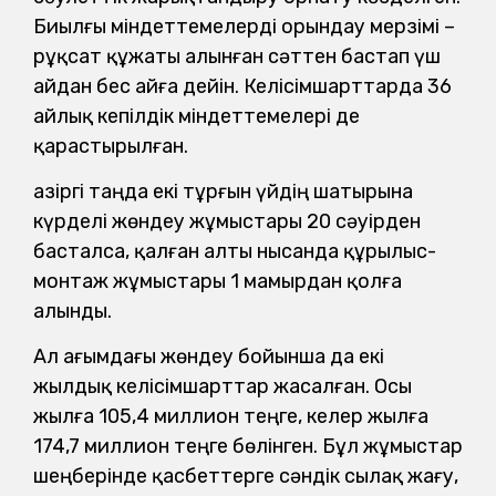
Биылғы міндеттемелерді орындау мерзімі –
рұқсат құжаты алынған сәттен бастап үш
айдан бес айға дейін. Келісімшарттарда 36
айлық кепілдік міндеттемелері де
қарастырылған.
Қазіргі таңда екі тұрғын үйдің шатырына
күрделі жөндеу жұмыстары 20 сәуірден
басталса, қалған алты нысанда құрылыс-
монтаж жұмыстары 1 мамырдан қолға
алынды.
Ал ағымдағы жөндеу бойынша да екі
жылдық келісімшарттар жасалған. Осы
жылға 105,4 миллион теңге, келер жылға
174,7 миллион теңге бөлінген. Бұл жұмыстар
шеңберінде қасбеттерге сәндік сылақ жағу,