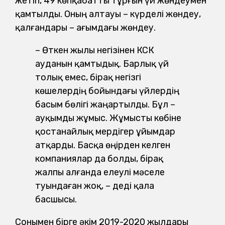
жетіп, 49 көпқабатты тұрғын үй жөндеумен
қамтылды. Оның алтауы – күрделі жөндеу,
қалғандары – ағымдағы жөндеу.
– Өткен жылы негізінен КСК
ауданын қамтыдық. Барлық үй
толық емес, бірақ негізгі
көшелердің бойындағы үйлердің
басым бөлігі жаңартылды. Бұл –
ауқымды жұмыс. Жұмысты көбіне
қостанайлық мердігер ұйымдар
атқарды. Басқа өңірден келген
компаниялар да болды, бірақ
жалпы алғанда елеулі мәселе
туындаған жоқ, – деді қала
басшысы.
Сонымен бірге әкім 2019-2020 жылдары