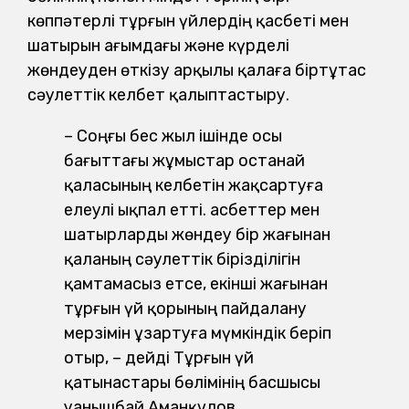
көппәтерлі тұрғын үйлердің қасбеті мен
шатырын ағымдағы және күрделі
жөндеуден өткізу арқылы қалаға біртұтас
сәулеттік келбет қалыптастыру.
– Соңғы бес жыл ішінде осы
бағыттағы жұмыстар Қостанай
қаласының келбетін жақсартуға
елеулі ықпал етті. Қасбеттер мен
шатырларды жөндеу бір жағынан
қаланың сәулеттік бірізділігін
қамтамасыз етсе, екінші жағынан
тұрғын үй қорының пайдалану
мерзімін ұзартуға мүмкіндік беріп
отыр, – дейді Тұрғын үй
қатынастары бөлімінің басшысы
Қуанышбай Аманқұлов.