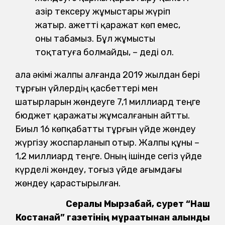
Қазір тексеру жұмыстары жүріп
жатыр. Қажетті қаражат көп емес,
оны табамыз. Бұл жұмысты
тоқтатуға болмайды, – деді ол.
Қала әкімі жалпы алғанда 2019 жылдан бері
тұрғын үйлердің қасбеттері мен
шатырларын жөндеуге 7,1 миллиард теңге
бюджет қаражаты жұмсалғанын айтты.
Биыл 16 көпқабатты тұрғын үйде жөндеу
жүргізу жоспарланып отыр. Жалпы құны –
1,2 миллиард теңге. Оның ішінде сегіз үйде
күрделі жөндеу, тоғыз үйде ағымдағы
жөндеу қарастырылған.
Сералы Мырзабай, сурет “Наш
Костанай” газетінің мұрағатынан алынды