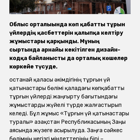
Облыс орталығында көп қабатты тұрғын
үйлердің қасбеттерін қалыпқа келтіру
жұмыстары қарқынды. Мұның
сыртында арнайы кекітілген дизайн-
кодқа байланысты да орталық көшелер
көркейе түсуде.
Қостанай қаласы әкімдігінің тұрғын үй
қатынастары бөлімі қаладағы көпқабатты
тұрғын үйлерді жаңғырту бағытындағы
жұмыстарды жүйелі түрде жалғастырып
келеді. Бұл жұмыс «Тұрғын үй қатынастары
туралы» Қазақстан Республикасының Заңы
аясында жүзеге асырылуда. Заңға сәйкес
бөлімнің негізгі міндеттерінің бірі –