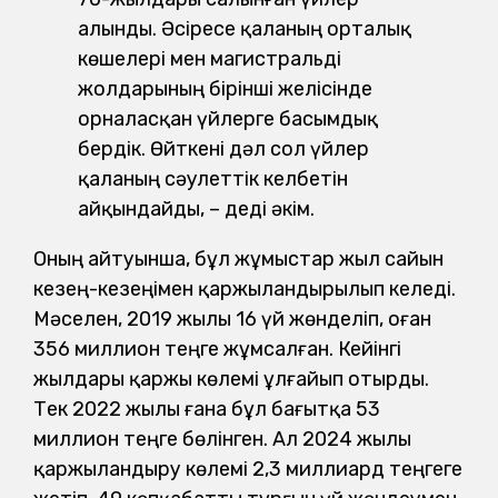
алынды. Әсіресе қаланың орталық
көшелері мен магистральді
жолдарының бірінші желісінде
орналасқан үйлерге басымдық
бердік. Өйткені дәл сол үйлер
қаланың сәулеттік келбетін
айқындайды, – деді әкім.
Оның айтуынша, бұл жұмыстар жыл сайын
кезең-кезеңімен қаржыландырылып келеді.
Мәселен, 2019 жылы 16 үй жөнделіп, оған
356 миллион теңге жұмсалған. Кейінгі
жылдары қаржы көлемі ұлғайып отырды.
Тек 2022 жылы ғана бұл бағытқа 53
миллион теңге бөлінген. Ал 2024 жылы
қаржыландыру көлемі 2,3 миллиард теңгеге