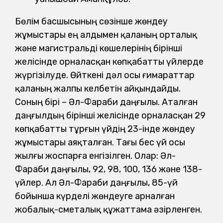
Бөлім басшысының сөзінше жөндеу
жұмыстары ең алдымен қаланың орталық
және магистральді көшелерінің бірінші
желісінде орналасқан көпқабатты үйлерде
жүргізілуде. Өйткені дәл осы ғимараттар
қаланың жалпы келбетін айқындайды.
Соның бірі – Әл-Фараби даңғылы. Аталған
даңғылдың бірінші желісінде орналасқан 29
көпқабатты тұрғын үйдің 23-інде жөндеу
жұмыстары аяқталған. Тағы бес үй осы
жылғы жоспарға енгізілген. Олар: Әл-
Фараби даңғылы, 92, 98, 100, 136 және 138-
үйлер. Ал Әл-Фараби даңғылы, 85-үй
бойынша күрделі жөндеуге арналған
жобалық-сметалық құжаттама әзірленген.