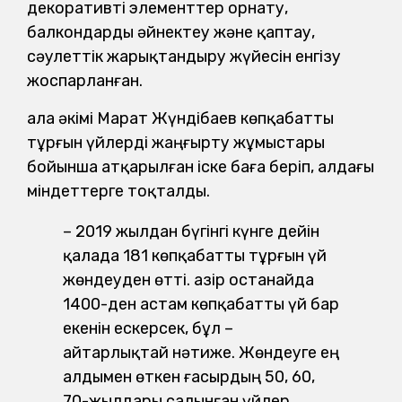
декоративті элементтер орнату,
балкондарды әйнектеу және қаптау,
сәулеттік жарықтандыру жүйесін енгізу
жоспарланған.
Қала әкімі Марат Жүндібаев көпқабатты
тұрғын үйлерді жаңғырту жұмыстары
бойынша атқарылған іске баға беріп, алдағы
міндеттерге тоқталды.
– 2019 жылдан бүгінгі күнге дейін
қалада 181 көпқабатты тұрғын үй
жөндеуден өтті. Қазір Қостанайда
1400-ден астам көпқабатты үй бар
екенін ескерсек, бұл –
айтарлықтай нәтиже. Жөндеуге ең
алдымен өткен ғасырдың 50, 60,
70-жылдары салынған үйлер