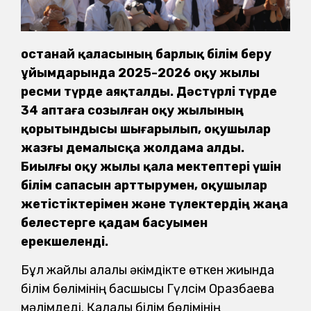
Қостанай қаласының барлық білім беру
ұйымдарында 2025-2026 оқу жылы
ресми түрде аяқталды. Дәстүрлі түрде
34 аптаға созылған оқу жылының
қорытындысы шығарылып, оқушылар
жазғы демалысқа жолдама алды.
Биылғы оқу жылы қала мектептері үшін
білім сапасын арттырумен, оқушылар
жетістіктерімен және түлектердің жаңа
белестерге қадам басуымен
ерекшеленді.
Бұл жайлы қалалық әкімдікте өткен жиында
білім бөлімінің басшысы Гүлсім Оразбаева
мәлімдеді. Қалалық білім бөлімінің