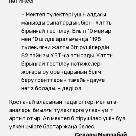
нәтижесі.
– Мектеп түлектері үшін алдағы
маңызды сынақтардың бірі – Ұлттық
бірыңғай тестілеу. Биыл 10 мамыр
мен 10 шілде аралығында 1198
түлек, яғни жалпы бітірушілердің
82 пайызы ҰБТ-ға қатысады. Ұлттық
бірыңғай тестілеу нәтижелері
жоғары оқу орындарының білім
беру гранттарын тағайындауға
негіз болады, – деді ол.
Қостанай қаласының педагогтері мен ата-
аналары биылғы түлектерге үлкен үміт
артып отыр. Ал мектеп бітірушілер үшін бұл
үлкен өмірге бастар жаңа белес.
Сералы Мырзабай