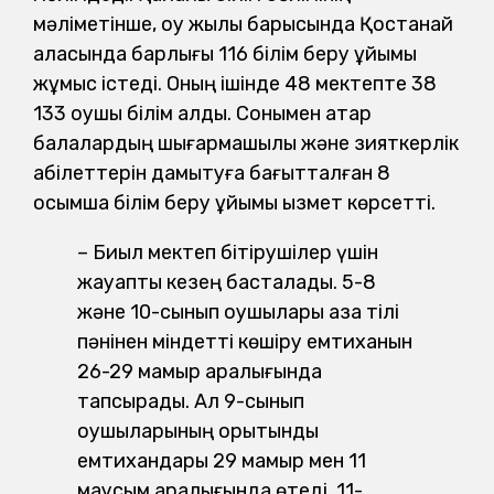
мәліметінше, оқу жылы барысында Қостанай
қаласында барлығы 116 білім беру ұйымы
жұмыс істеді. Оның ішінде 48 мектепте 38
133 оқушы білім алды. Сонымен қатар
балалардың шығармашылық және зияткерлік
қабілеттерін дамытуға бағытталған 8
қосымша білім беру ұйымы қызмет көрсетті.
– Биыл мектеп бітірушілер үшін
жауапты кезең басталады. 5-8
және 10-сынып оқушылары қазақ тілі
пәнінен міндетті көшіру емтиханын
26-29 мамыр аралығында
тапсырады. Ал 9-сынып
оқушыларының қорытынды
емтихандары 29 мамыр мен 11
маусым аралығында өтеді. 11-