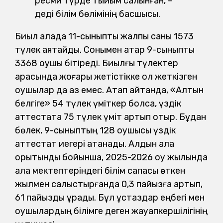
ресми түрде тыйым салынған, –
деді білім бөлімінің басшысы.
Биыл қалада 11-сыныпты жалпы саны 1573
түлек аяқтайды. Сонымен қатар 9-сыныпты
3368 оқушы бітіреді. Биылғы түлектер
арасында жоғары жетістікке қол жеткізген
оқушылар да аз емес. Атап айтқанда, «Алтын
белгіге» 54 түлек үміткер болса, үздік
аттестатқа 75 түлек үміт артып отыр. Бұдан
бөлек, 9-сыныптың 128 оқушысы үздік
аттестат иегері атанады. Алдын ала
қорытынды бойынша, 2025-2026 оқу жылында
қала мектептеріндегі білім сапасы өткен
жылмен салыстырғанда 0,3 пайызға артып,
61 пайызды құрады. Бұл ұстаздар еңбегі мен
оқушылардың білімге деген жауапкершілігінің