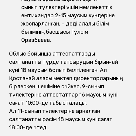
сынып түлектері үшін мемлекеттік
емтихандар 2-15 маусым күндеріне
жоспарланған, – деді қалалық білім
бөлімінің басшысы Гүлсім
Оразбаева.
Облыс бойынша аттестаттарды
салтанатты түрде тапсырудың бірыңғай
күні 18 маусым болып белгіленген. Ал
Қостанай қаласы мектеп директорларының
бірлескен шешіміне сәйкес, 9-сынып
түлектеріне аттестаттар 16 маусым күні
сағат 10:00-де табысталады.
Ал 11-сынып түлектеріне арналған
салтанатты рәсім 18 маусым күні сағат
18:00-де өтеді.