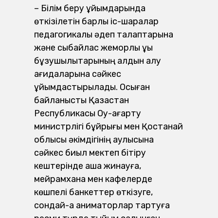
– Білім беру ұйымдарында
өткізілетін барлық іс-шаралар
педагогикалық әдеп талаптарына
және сыбайлас жемқорлық құқық
бұзушылықтарының алдын алу
қағидаларына сәйкес
ұйымдастырылады. Осыған
байланысты Қазақстан
Республикасы Оқу-ағарту
министрлігі бұйрығы мен Қостанай
облысы әкімдігінің қаулысына
сәйкес биыл мектеп бітіру
кештерінде ақша жинауға,
мейрамхана мен кафелерде
көшпелі банкеттер өткізуге,
сондай-ақ аниматорлар тартуға