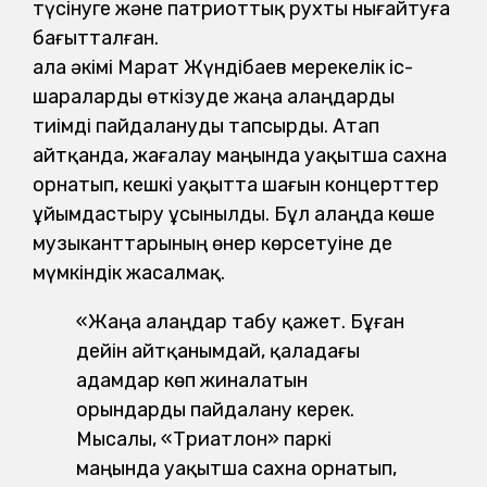
түсінуге және патриоттық рухты нығайтуға
бағытталған.
Қала әкімі Марат Жүндібаев мерекелік іс-
шараларды өткізуде жаңа алаңдарды
тиімді пайдалануды тапсырды. Атап
айтқанда, жағалау маңында уақытша сахна
орнатып, кешкі уақытта шағын концерттер
ұйымдастыру ұсынылды. Бұл алаңда көше
музыканттарының өнер көрсетуіне де
мүмкіндік жасалмақ.
«Жаңа алаңдар табу қажет. Бұған
дейін айтқанымдай, қаладағы
адамдар көп жиналатын
орындарды пайдалану керек.
Мысалы, «Триатлон» паркі
маңында уақытша сахна орнатып,