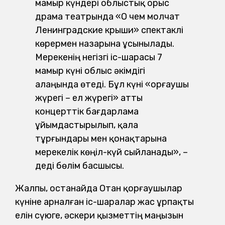
мамыр күндері облыстық орыс
драма театрында «О чем молчат
Ленинградские крыши» спектаклі
көрермен назарына ұсынылады.
Мерекенің негізгі іс-шарасы 7
мамыр күні облыс әкімдігі
алаңында өтеді. Бұл күні «Қорғаушы
жүрегі – ел жүрегі» атты
концерттік бағдарлама
ұйымдастырылып, қала
тұрғындары мен қонақтарына
мерекелік көңіл-күй сыйланады», –
деді бөлім басшысы.
Жалпы, Қостанайда Отан қорғаушылар
күніне арналған іс-шаралар жас ұрпақты
елін сүюге, әскери қызметтің маңызын