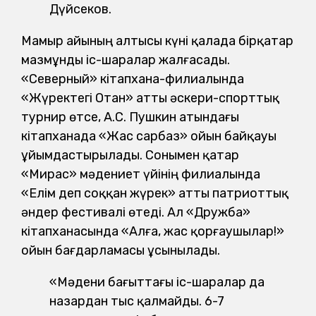
Дүйсеков.
Мамыр айының алтысы күні қалада бірқатар
мазмұнды іс-шаралар жалғасады.
«Северный» кітапхана-филиалында
«Жүректегі Отан» атты әскери-спорттық
турнир өтсе, А.С. Пушкин атындағы
кітапханада «Жас сарбаз» ойын байқауы
ұйымдастырылады. Сонымен қатар
«Мирас» мәдениет үйінің филиалында
«Елім деп соққан жүрек» атты патриоттық
әндер фестивалі өтеді. Ал «Дружба»
кітапханасында «Алға, жас қорғаушылар!»
ойын бағдарламасы ұсынылады.
«Мәдени бағыттағы іс-шаралар да
назардан тыс қалмайды. 6-7