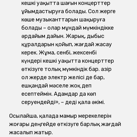
кешкі уақытта шағын концерттер
ұйымдастыруға болады. Сол жерге
көше музыканттарын шақыруға
болады – олар мұндай мүмкіндікке
әрдайым дайын. Жарық, дыбыс
құралдарын қойып, жағдай жасау
керек. Жұма, сенбі, жексенбі
күндері кешкі уақытта концерттер
өткізуге толық мүмкіндік бар. Қазір
ол жерде электр желісі де бар,
ешқандай мәселе жоқ деп
есептеймін. Адамдар да көп
серуендейді», – деді қала әкімі.
Осылайша, қалада мамыр мерекелерін
жоғары деңгейде өткізуге барлық жағдай
жасалып жатыр.