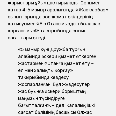
жарыстары ұйымдастырылады. Сонымен
қатар 4-6 мамыр аралығында «Жас сарбаз»
сыныптарында военкомат өкілдерінің
қатысуымен «Біз Отанымыздың болашақ
қорғанымыз!» тақырыбында сынып
сағаттары өтеді.
«5 мамыр күні Дружба тұрғын
алабында әскери қызмет өткерген
жастармен «Отанға қызмет ету –
ел мен халықты қорғау»
тақырыбында кездесу
жоспарланған. Бұл жүздесулер
жас буынға әскери борыштың
маңызын түсіндіруге
бағытталған», – деді қалалық ішкі
саясат бөлімінің басшысы Олжас