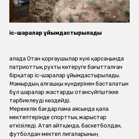
іс-шаралар ұйымдастырылады
Қалада Отан қорғаушылар күні қарсаңында
патриоттық рухты көтеруге бағытталған
бірқатар іс-шаралар ұйымдастырылады.
Мамырдың алғашқы күндерінен басталатын
бұл шаралар жастарды отансүйгіштікке
тәрбиелеуді көздейді.
Мерекелік бағдарлама аясында қала
мектептерінде спорттық жарыстар
өткізіледі. Атап айтқанда, баскетболдан,
футболдан мектеп лигаларының