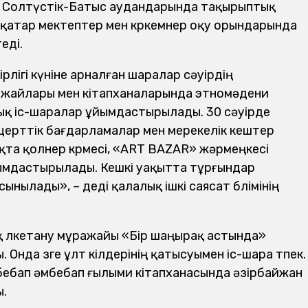
е Солтүстік-Батыс аудандарында тақырыптық
атар мектептер мен көркемөнер оқу орындарында
еді.
рлігі күніне арналған шаралар сәуірдің
ажайлары мен кітапханаларында этномәдени
дық іс-шаралар ұйымдастырылады. 30 сәуірде
церттік бағдарламалар мен мерекелік кештер
ықта қолөнер көрмесі, «ART BAZAR» жәрмеңкесі
ымдастырылады. Кешкі уақытта тұрғындар
ынылады», – деді қалалық ішкі саясат бөлімінің
ық өлкетану мұражайы «Бір шаңырақ астында»
нда өзге ұлт өкілдерінің қатысуымен іс-шара өтпек.
ебап әмбебап ғылыми кітапханасында әзірбайжан
ы.