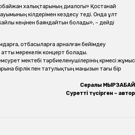
зірбайжан халықтарының диалогы» Қостанай
уымының өкілдерімен кездесу өтеді. Онда ұлт
і жайлы кеңінен баяндайтын болады», – дейді
амдарға, отбасыларға арналған бейімдеу
» атты мерекелік концерт болады.
мсурет мектебі тәрбиеленушілерінің көрмесі жұмыс
арына бірлік пен татулықтың маңызын тағы бір
Сералы МЫРЗАБАЙ
Суретті түсірген – автор