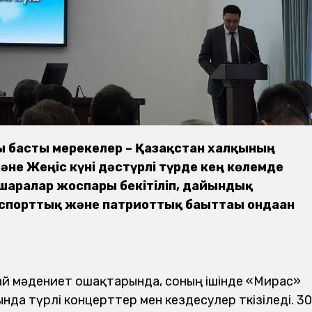
ы басты мерекелер – Қазақстан халқының
 және Жеңіс күні дәстүрлі түрде кең көлемде
-шаралар жоспары бекітіліп, дайындық
порттық және патриоттық бағыттағы ондаған
рай мәдениет ошақтарында, соның ішінде «Мирас»
да түрлі концерттер мен кездесулер өткізіледі. 30