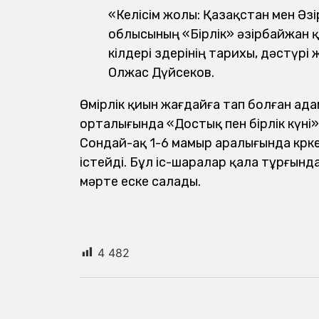
«Келісім жолы: Қазақстан мен Ә
облысының «Бірлік» әзірбайжан қа
өкілдері өздерінің тарихы, дәстүр
Олжас Дүйсеков.
Өмірлік қиын жағдайға тап болған ад
орталығында «Достық пен бірлік күні
Сондай-ақ 1-6 мамыр аралығында көрке
істейді. Бұл іс-шаралар қала тұрғынд
мәрте еске салады.
4 482