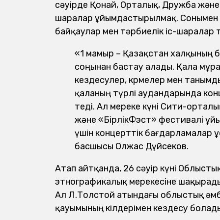
сәуірде Қонай, Орталық, Дружба жән
шаралар ұйымдастырылмақ. Сонымен қ
байқаулар мен тәрбиелік іс-шаралар өт
«1 мамыр – Қазақстан халқының бі
соңынан бастау алады. Қала мұр
кездесулер, көрмелер мен таным
қаланың түрлі аудандарында кон
өтеді. Ал мереке күні Сити-ортал
және «БірлікФэст» фестивалі ұй
үшін концерттік бағдарламалар ұс
басшысы Олжас Дүйсеков.
Атап айтқанда, 26 сәуір күні Облыст
этнографикалық мерекесіне шақырады. О
Ал Л.Толстой атындағы облыстық әмб
қауымының өкілдерімен кездесу болад