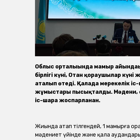
Облыс орталығында мамыр айындағ
бірлігі күні, Отан қорғаушылар күні
аталып өтеді. Қалада мерекелік іс
жұмыстары пысықталды. Мәдени, с
іс-шара жоспарланған.
Жиында атап өтілгендей, 1 мамырға о
мәдениет үйінде және қала аудандарын