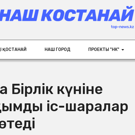
ІҢ ҚОСТАНАЙ
НАШ ГОРОД
ПРОЕКТЫ "НК"
а Бірлік күніне
қымды іс-шаралар
өтеді