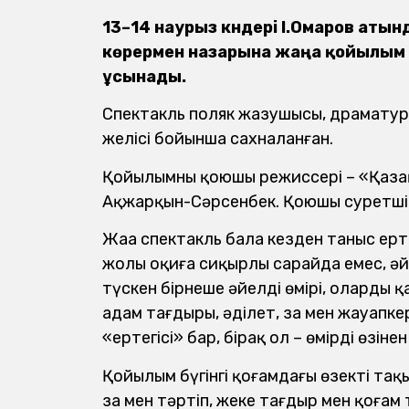
13–14 наурыз күндері І.Омаров ат
көрермен назарына жаңа қойылым
ұсынады.
Спектакль поляк жазушысы, драматур
желісі бойынша сахналанған.
Қойылымның қоюшы режиссері – «Қазақс
Ақжарқын-Сәрсенбек. Қоюшы суретші 
Жаңа спектакль бала кезден таныс ер
жолы оқиға сиқырлы сарайда емес, әй
түскен бірнеше әйелдің өмірі, олардың 
адам тағдыры, әділет, заң мен жауапкер
«ертегісі» бар, бірақ ол – өмірдің өзін
Қойылым бүгінгі қоғамдағы өзекті тақ
заң мен тәртіп, жеке тағдыр мен қоға