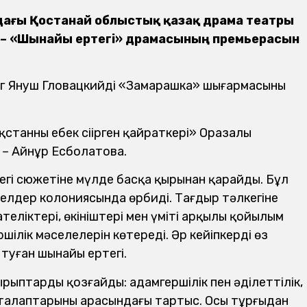
ындағы Қостанай облыстық қазақ драма театры
 – «Шынайы ертегі» драмасының премьерасын
г Януш Гловацкийдің «Замарашка» шығармасының
танның еңбек сіңірген қайраткері» Оразалы
– Айнұр Есболатова.
тегі сюжетіне мүлде басқа қырынан қарайды. Бұл
елдер колониясында өрбиді. Тағдыр тәлкегіне
қателіктері, өкініштері мен үміті арқылы қойылым
шілік мәселелерін көтереді. Әр кейіпкердің өз
ен туған шынайы ертегі.
ырыптарды қозғайды: адамгершілік пен әділеттілік,
м талаптарының арасындағы тартыс. Осы тұрғыдан