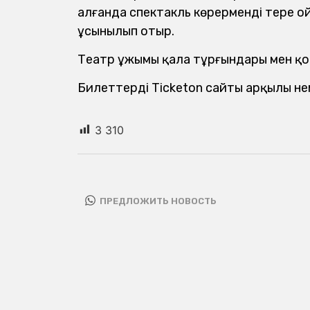
алғанда спектакль көрерменді терең о
ұсынылып отыр.
Театр ұжымы қала тұрғындары мен қ
Билеттерді Ticketon сайты арқылы не
3 310
ПРЕДЛОЖИТЬ НОВОСТЬ