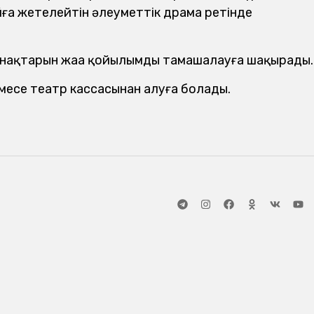
йға жетелейтін әлеуметтік драма ретінде
онақтарын жаңа қойылымды тамашалауға шақырады.
месе театр кассасынан алуға болады.