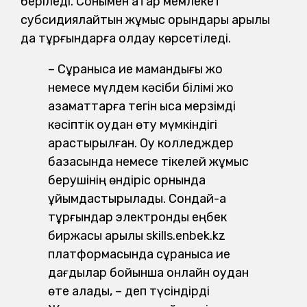
беріледі. Сонымен қатар мемлекет
субсидиялайтын жұмыс орындары арқылы
да тұрғындарға қолдау көрсетіледі.
– Сұранысқа ие мамандығы жоқ
немесе мүлдем кәсіби білімі жоқ
азаматтарға тегін қысқа мерзімді
кәсіптік оқудан өту мүмкіндігі
қарастырылған. Оқу колледждер
базасында немесе тікелей жұмыс
берушінің өндіріс орнында
ұйымдастырылады. Сондай-ақ
тұрғындар электрондық еңбек
биржасы арқылы skills.enbek.kz
платформасында сұранысқа ие
дағдылар бойынша онлайн оқудан
өте алады, – деп түсіндірді