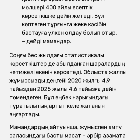
мөлшері 400 айлық есептік
көрсеткішке дейін жетеді. Бұл
көптеген тұрғынға жеке кәсібін
бастауға үлкен қолдау болып отыр,
– дейді мамандар.
Соңғы бес жылдағы статистикалық
көрсеткіштер де қабылданған шаралардың
нәтижелі екенін көрсетеді. Облыста жалпы
жұмыссыздық деңгейі 2020 жылғы 4,9
пайыздан 2025 жылы 4,6 пайызға дейін
төмендеген. Бұл еңбек нарығындағы
тұрақтылықтың артып келе жатқанын
аңғартады.
Мамандардың айтуынша, жұмыспен қамту
саласындағы басты мақсат – әрбір азаматқа