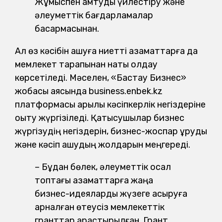
Жұмыспен қамтуды үйлестіру және
әлеуметтік бағдарламалар
басқармасынан.
Ал өз кәсібін ашуға ниетті азаматтарға да
мемлекет тарапынан нақты қолдау
көрсетіледі. Мәселен, «Бастау Бизнес»
жобасы аясында business.enbek.kz
платформасы арқылы кәсіпкерлік негіздеріне
оқыту жүргізіледі. Қатысушылар бизнес
жүргізудің негіздерін, бизнес-жоспар құруды
және кәсіп ашудың жолдарын меңгереді.
– Бұдан бөлек, әлеуметтік осал
топтағы азаматтарға жаңа
бизнес-идеяларды жүзеге асыруға
арналған өтеусіз мемлекеттік
гранттар қарастырылған. Грант