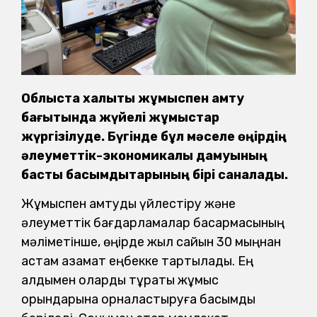
Облыста халықты жұмыспен қамту
бағытында жүйелі жұмыстар
жүргізілуде. Бүгінде бұл мәселе өңірдің
әлеуметтік-экономикалық дамуының
басты басымдықтарының бірі саналады.
Жұмыспен қамтуды үйлестіру және
әлеуметтік бағдарламалар басқармасының
мәліметінше, өңірде жыл сайын 30 мыңнан
астам азамат еңбекке тартылады. Ең
алдымен оларды тұрақты жұмыс
орындарына орналастыруға басымдық