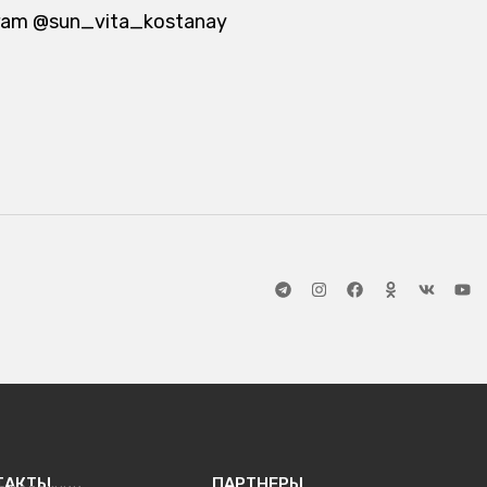
ram @sun_vita_kostanay
ТАКТЫ
ПАРТНЕРЫ