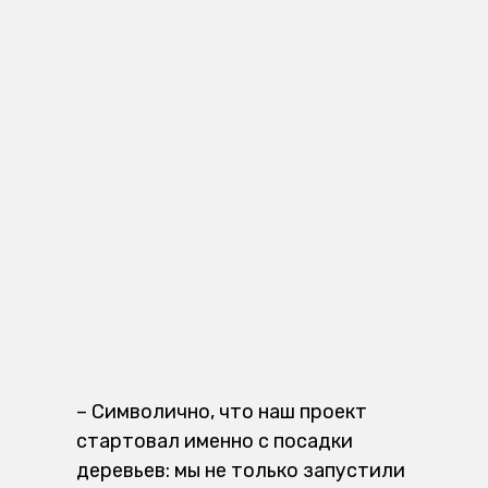
– Символично, что наш проект
стартовал именно с посадки
деревьев: мы не только запустили
акцию, но и поддержали
республиканский проект «Таза
Казахстан», а также привлекли к
ней молодое поколение, –
пояснила представитель
общественного фонда «Жанашыр
бол».
Материал подготовлен в рамках проекта