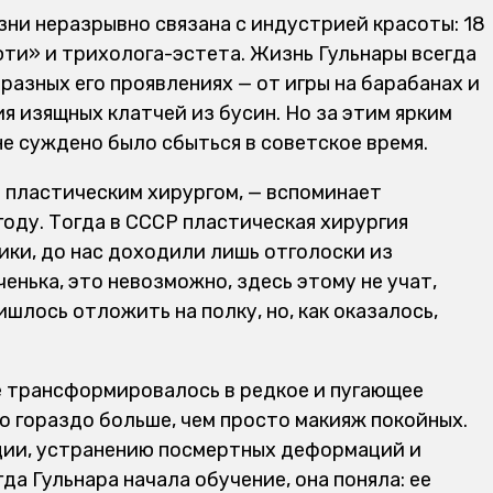
изни неразрывно связана с индустрией красоты: 18
юти» и трихолога-эстета. Жизнь Гульнары всегда
разных его проявлениях — от игры на барабанах и
ия изящных клатчей из бусин. Но за этим ярким
е суждено было сбыться в советское время.
ь пластическим хирургом, — вспоминает
 году. Тогда в СССР пластическая хирургия
ики, до нас доходили лишь отголоски из
енька, это невозможно, здесь этому не учат,
шлось отложить на полку, но, как оказалось,
 трансформировалось в редкое и пугающее
о гораздо больше, чем просто макияж покойных.
ции, устранению посмертных деформаций и
а Гульнара начала обучение, она поняла: ее