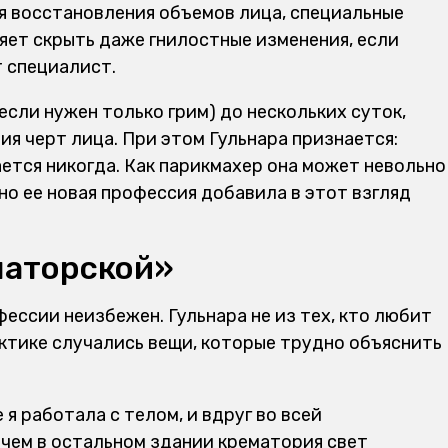
ля восстановления объемов лица, специальные
яет скрыть даже гнилостные изменения, если
т специалист.
если нужен только грим) до нескольких суток,
я черт лица. При этом Гульнара признается:
ется никогда. Как парикмахер она может невольно
но ее новая профессия добавила в этот взгляд
маторской»
ессии неизбежен. Гульнара не из тех, кто любит
актике случались вещи, которые трудно объяснить
я работала с телом, и вдруг во всей
ичем в остальном здании крематория свет