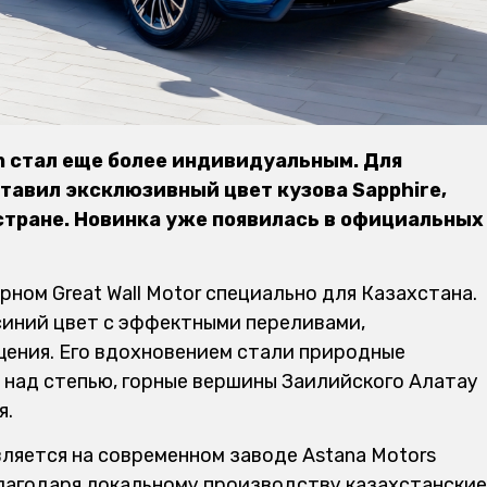
n стал еще более индивидуальным. Для
тавил эксклюзивный цвет кузова Sapphire,
стране. Новинка уже появилась в официальных
ном Great Wall Motor специально для Казахстана.
синий цвет с эффектными переливами,
ения. Его вдохновением стали природные
 над степью, горные вершины Заилийского Алатау
я.
ляется на современном заводе Astana Motors
Благодаря локальному производству казахстанские