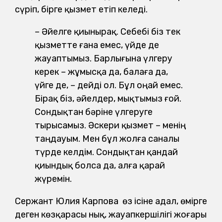
сүріп, бірге қызмет етіп келеді.
– Әйелге қиынырақ. Себебі біз тек
қызметте ғана емес, үйде де
жауаптымыз. Барлығына үлгеру
керек – жұмысқа да, балаға да,
үйге де, – дейді ол. Бұл оңай емес.
Бірақ біз, әйелдер, мықтымыз ғой.
Сондықтан бәріне үлгеруге
тырысамыз. Әскери қызмет – менің
таңдауым. Мен бұл жолға саналы
түрде келдім. Сондықтан қандай
қиындық болса да, алға қарай
жүремін.
Сержант Юлия Карпова өз ісіне адал, өмірге
деген көзқарасы нық, жауапкершілігі жоғары