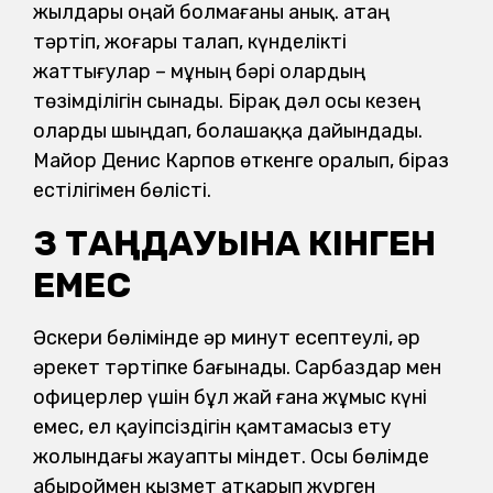
жылдары оңай болмағаны анық. Қатаң
тәртіп, жоғары талап, күнделікті
жаттығулар – мұның бәрі олардың
төзімділігін сынады. Бірақ дәл осы кезең
оларды шыңдап, болашаққа дайындады.
Майор Денис Карпов өткенге оралып, біраз
естілігімен бөлісті.
ӨЗ ТАҢДАУЫНА ӨКІНГЕН
ЕМЕС
Әскери бөлімінде әр минут есептеулі, әр
әрекет тәртіпке бағынады. Сарбаздар мен
офицерлер үшін бұл жай ғана жұмыс күні
емес, ел қауіпсіздігін қамтамасыз ету
жолындағы жауапты міндет.
Осы бөлімде
абыроймен қызмет атқарып жүрген