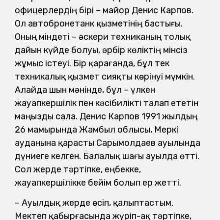
офицерлердің бірі – майор Денис Карпов.
Ол автобронетанк қызметінің бастығы.
Оның міндеті – әскери техниканың толық
дайын күйде болуы, әрбір көліктің мінсіз
жұмыс істеуі.
Бір қарағанда, бұл тек
техникалық қызмет сияқты көрінуі мүмкін.
Алайда шын мәнінде, бұл – үлкен
жауапкершілік пен кәсібилікті талап ететін
маңызды сала.
Денис Карпов 1991 жылдың
26 мамырында Жамбыл облысы, Меркі
ауданына қарасты Сарымолдаев ауылында
дүниеге келген. Балалық шағы ауылда өтті.
Сол жерде тәртіпке, еңбекке,
жауапкершілікке бейім болып ер жетті.
– Ауылдық жерде өсіп, қалыптастым.
Мектеп қабырғасында жүріп-ақ тәртіпке,