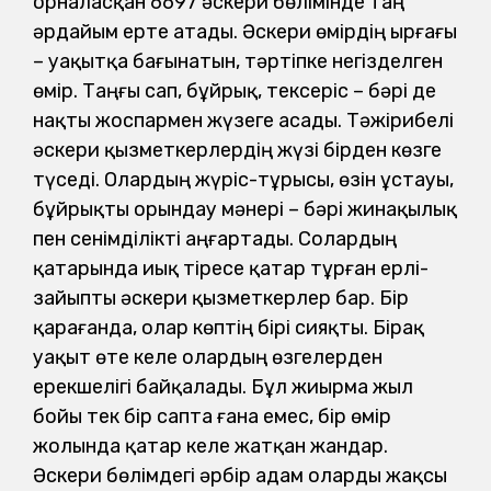
орналасқан 6697 әскери бөлімінде таң
әрдайым ерте атады. Әскери өмірдің ырғағы
– уақытқа бағынатын, тәртіпке негізделген
өмір. Таңғы сап, бұйрық, тексеріс – бәрі де
нақты жоспармен жүзеге асады. Тәжірибелі
әскери қызметкерлердің жүзі бірден көзге
түседі. Олардың жүріс-тұрысы, өзін ұстауы,
бұйрықты орындау мәнері – бәрі жинақылық
пен сенімділікті аңғартады. Солардың
қатарында иық тіресе қатар тұрған ерлі-
зайыпты әскери қызметкерлер бар. Бір
қарағанда, олар көптің бірі сияқты. Бірақ
уақыт өте келе олардың өзгелерден
ерекшелігі байқалады. Бұл жиырма жыл
бойы тек бір сапта ғана емес, бір өмір
жолында қатар келе жатқан жандар.
Әскери бөлімдегі әрбір адам оларды жақсы