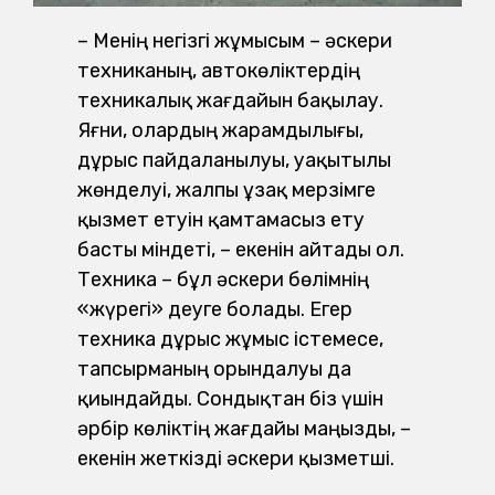
– Менің негізгі жұмысым – әскери
техниканың, автокөліктердің
техникалық жағдайын бақылау.
Яғни, олардың жарамдылығы,
дұрыс пайдаланылуы, уақытылы
жөнделуі, жалпы ұзақ мерзімге
қызмет етуін қамтамасыз ету
басты міндеті, – екенін айтады ол.
Техника – бұл әскери бөлімнің
«жүрегі» деуге болады. Егер
техника дұрыс жұмыс істемесе,
тапсырманың орындалуы да
қиындайды. Сондықтан біз үшін
әрбір көліктің жағдайы маңызды, –
екенін жеткізді әскери қызметші.