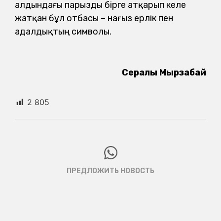
алдындағы парызды бірге атқарып келе
жатқан бұл отбасы – нағыз ерлік пен
адалдықтың символы.
Сералы Мырзабай
2 805
ПРЕДЛОЖИТЬ НОВОСТЬ