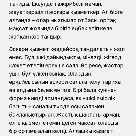
таниды. Екеуі де тәжірибелі маман,
жауапкершілігі жоғары қызметкер. Ал бірге
алғанда – олар мызғымас отбасы, ортақ
мақсат жолында бірігіп еңбек етіп келе
жатқан қос тағдыр.
Әскери қызмет кездейсоқ таңдалатын жол
емес. Бұл ішкі дайындықты, мінезді, жігерді
қажет ететін ерекше сала. Әсіресе, жастар
үшін бұл үлкен сынақ. Олардың
әрқайсысының әскери салаға келу тарихы
өз алдына бөлек әңгіме. Бірі бала күнінен
форма киюді армандаса, екіншісі өмірлік
бағытын саналы түрде осы саламен
байланыстырған. Жастық шақтағы арман,
елге қызмет етемін деген мақсат оларды
бір ортаға алып келді. Алғашқы қызмет