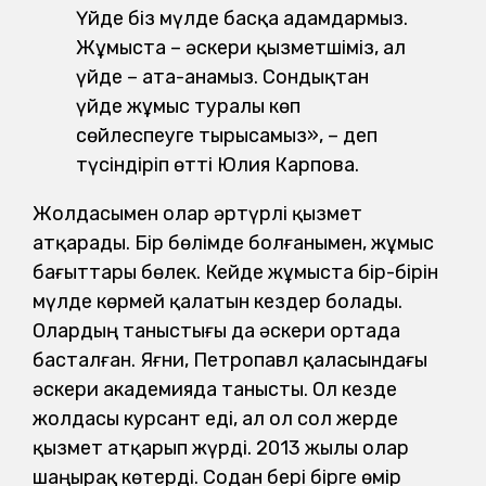
Үйде біз мүлде басқа адамдармыз.
Жұмыста – әскери қызметшіміз, ал
үйде – ата-анамыз. Сондықтан
үйде жұмыс туралы көп
сөйлеспеуге тырысамыз», – деп
түсіндіріп өтті Юлия Карпова.
Жолдасымен олар әртүрлі қызмет
атқарады. Бір бөлімде болғанымен, жұмыс
бағыттары бөлек. Кейде жұмыста бір-бірін
мүлде көрмей қалатын кездер болады.
Олардың таныстығы да әскери ортада
басталған. Яғни, Петропавл қаласындағы
әскери академияда танысты. Ол кезде
жолдасы курсант еді, ал ол сол жерде
қызмет атқарып жүрді. 2013 жылы олар
шаңырақ көтерді. Содан бері бірге өмір