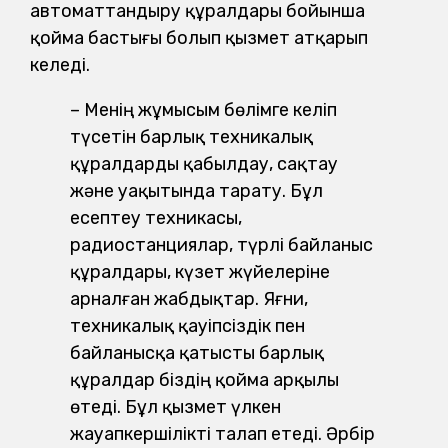
автоматтандыру құралдары бойынша
қойма бастығы болып қызмет атқарып
келеді.
– Менің жұмысым бөлімге келіп
түсетін барлық техникалық
құралдарды қабылдау, сақтау
және уақытында тарату. Бұл
есептеу техникасы,
радиостанциялар, түрлі байланыс
құралдары, күзет жүйелеріне
арналған жабдықтар. Яғни,
техникалық қауіпсіздік пен
байланысқа қатысты барлық
құралдар біздің қойма арқылы
өтеді. Бұл қызмет үлкен
жауапкершілікті талап етеді. Әрбір