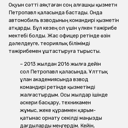
Оқуын сәтті аяқтаған соң алғашқы қызметн
Петропавл қаласында бастады. Онда
автомобиль взводының командирі қызметін
атқарды. Бұл кезең ол үшін үлкен тәжірибе
мектебі болды. Жас офицер ретінде өзін
дәлелдеуге, теориялық білімімді
тәжірибемен ұштастыруға тырысты.
– 2013 жылдан 2016 жылға дейін
сол Петропавл қаласында, Ұлттық
ұлан академиясында взвод
командирі ретінде қызметімді
жалғастырдым. Осы жылдар ішінде
әскери басқару, техникамен
жұмыс, жеке құраммен қарым-
қатынас орнату секілді маңызды
дағдыларды меңгердім. Кейін,