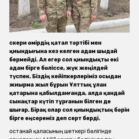
Әскери өмірдің қатал тәртібі мен
қиындығына кез келген адам шыдай
бермейді. Ал егер сол қиындықты екі
адам бірге бөліссе, жүк жеңілдей
түспек. Біздің кейіпкерлеріміз осыдан
жиырма жыл бұрын Ұлттық ұлан
қатарына қабылданғанда, алда қандай
сынақтар күтіп тұрғанын білген де
шығар. Бірақ олар сол қиындықтың бәрін
бірге еңсереміз деп серт берді.
Қостанай қаласының шеткері бөлігінде