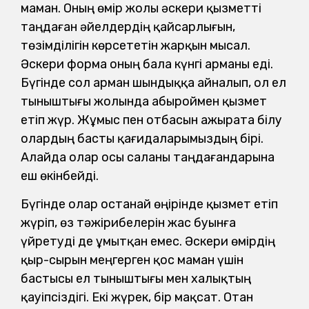
маман. Оның өмір жолы әскери қызметті
таңдаған әйелдердің қайсарлығын,
төзімділігін көрсететін жарқын мысал.
Әскери форма оның бала күнгі арманы еді.
Бүгінде сол арман шындыққа айналып, ол ел
тыныштығы жолында абыроймен қызмет
етіп жүр. Жұмыс пен отбасын ажырата білу
олардың басты қағидаларымыздың бірі.
Алайда олар осы саланы таңдағандарына
еш өкінбейді.
Бүгінде олар Қостанай өңірінде қызмет етіп
жүріп, өз тәжірибелерін жас буынға
үйретуді де ұмытқан емес. Әскери өмірдің
қыр-сырын меңгерген қос маман үшін
бастысы ел тыныштығы мен халықтың
қауіпсіздігі. Екі жүрек, бір мақсат. Отан