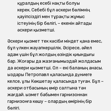
құралдың есебі нақты болуы
керек. Себебі бұл әскери бөлімнің
қауіпсіздігі мен тұрақты жұмыс
істеуінің бір бөлігі, – екенін айтады
әскери қызметші.
Әскери қызмет тек кәсіби міндет қана емес,
бұл үлкен жауапкершілік. Әсіресе, әйел
адам үшін бұл жолдың өзіндік қиындығы
бар. Жоғары да жазғанымыздай жолдасым
да әскери қызметші. Ол – екі баланың анасы.
Қыздары Петропавл қаласында дүниеге
келсе, ұлы Көкшетау қаласында туған. Бұл –
әскери отбасының өмір салтына тән
жағдай. Қызмет бабымен гарнизоннан
гарнизонға көшу – олардың өмірінің бір
бөлігі.