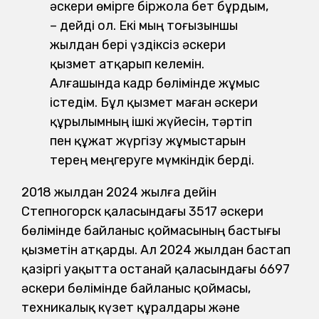
әскери өмірге біржола бет бұрдым,
– дейді ол. Екі мың тоғызыншы
жылдан бері үздіксіз әскери
қызмет атқарып келемін.
Алғашында кадр бөлімінде жұмыс
істедім. Бұл қызмет маған әскери
құрылымның ішкі жүйесін, тәртіп
пен құжат жүргізу жұмыстарын
терең меңгеруге мүмкіндік берді.
2018 жылдан 2024 жылға дейін
Степногорск қаласындағы 3517 әскери
бөлімінде байланыс қоймасының бастығы
қызметін атқарды. Ал 2024 жылдан бастап
қазіргі уақытта Қостанай қаласындағы 6697
әскери бөлімінде байланыс қоймасы,
техникалық күзет құралдары және