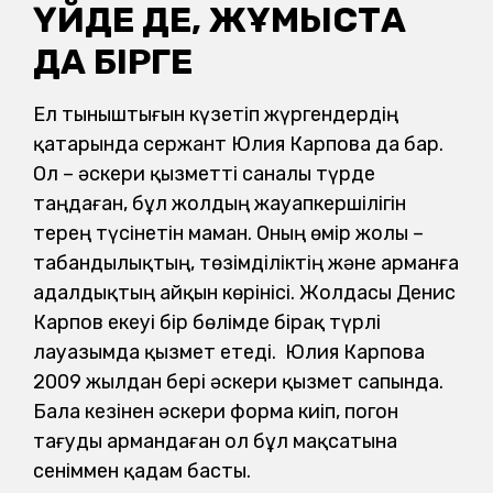
ҮЙДЕ ДЕ, ЖҰМЫСТА
ДА БІРГЕ
Ел тыныштығын күзетіп жүргендердің
қатарында сержант Юлия Карпова да бар.
Ол – әскери қызметті саналы түрде
таңдаған, бұл жолдың жауапкершілігін
терең түсінетін маман. Оның өмір жолы –
табандылықтың, төзімділіктің және арманға
адалдықтың айқын көрінісі. Жолдасы Денис
Карпов екеуі бір бөлімде бірақ түрлі
лауазымда қызмет етеді. Юлия Карпова
2009 жылдан бері әскери қызмет сапында.
Бала кезінен әскери форма киіп, погон
тағуды армандаған ол бұл мақсатына
сеніммен қадам басты.