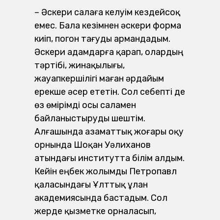
– Әскери салаға келуім кездейсоқ
емес. Бала кезімнен әскери форма
киіп, погон тағуды армандадым.
Әскери адамдарға қарап, олардың
тәртібі, жинақылығы,
жауапкершілігі маған әрдайым
ерекше әсер ететін. Сол себепті де
өз өмірімді осы саламен
байланыстыруды шештім.
Алғашында азаматтық жоғары оқу
орнында Шоқан Уәлиханов
атындағы институтта білім алдым.
Кейін еңбек жолымды Петропавл
қаласындағы Ұлттық ұлан
академиясында бастадым. Сол
жерде қызметке орналасып,