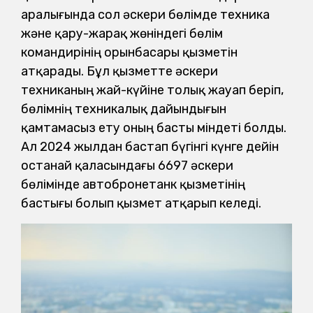
аралығында сол әскери бөлімде техника
және қару-жарақ жөніндегі бөлім
командирінің орынбасары қызметін
атқарады. Бұл қызметте әскери
техниканың жай-күйіне толық жауап беріп,
бөлімнің техникалық дайындығын
қамтамасыз ету оның басты міндеті болды.
Ал 2024 жылдан бастап бүгінгі күнге дейін
Қостанай қаласындағы 6697 әскери
бөлімінде автобронетанк қызметінің
бастығы болып қызмет атқарып келеді.