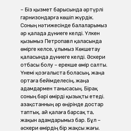
– Біз қызмет барысында әртүрлі
гарнизондарға көшіп жүрдік.
Соның нәтижесінде балаларымыз
әр қалада дүниеге келді. Үлкен
қызымыз Петропавл қаласында
өмірге келсе, ұлымыз Көкшетау
қаласында дүниеге келді. Әскери
отбасы болу – ерекше өмір салты.
Үнемі қозғалыста боласың, жаңа
ортаға бейімделесің, жаңа
адамдармен танысасың. Бірақ
соның бәрі өмірді қызықты етеді.
Қазақстанның әр өңірінде достар
таптық. Қай қалаға барсақ та,
жақын адамдарымыз бар. Бұл –
әскери өмірдің бір жақсы жағы.