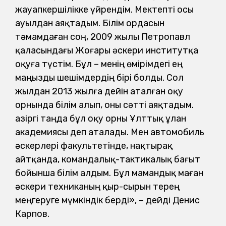
жауапкершілікке үйрендім. Мектепті осы
ауылдан аяқтадым. Білім ордасын
тәмамдаған соң, 2009 жылы Петропавл
қаласындағы Жоғары әскери институтқа
оқуға түстім. Бұл – менің өмірімдегі ең
маңызды шешімдердің бірі болды. Сол
жылдан 2013 жылға дейін аталған оқу
орнында білім алып, оны сәтті аяқтадым.
Қазіргі таңда бұл оқу орны Ұлттық ұлан
академиясы деп аталады. Мен автомобиль
әскерлері факультетінде, нақтырақ
айтқанда, командалық-тактикалық бағыт
бойынша білім алдым. Бұл мамандық маған
әскери техниканың қыр-сырын терең
меңгеруге мүмкіндік берді», – дейді Денис
Карпов.