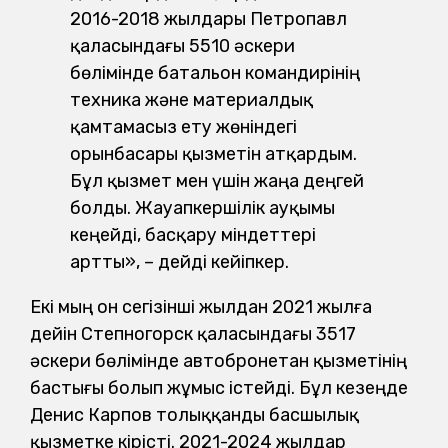
2016-2018 жылдары Петропавл
қаласындағы 5510 әскери
бөлімінде батальон командирінің
техника және материалдық
қамтамасыз ету жөніндегі
орынбасары қызметін атқардым.
Бұл қызмет мен үшін жаңа деңгей
болды. Жауапкершілік ауқымы
кеңейді, басқару міндеттері
артты», – дейді кейіпкер.
Екі мың он сегізінші жылдан 2021 жылға
дейін Степногорск қаласындағы 3517
әскери бөлімінде автобронетан қызметінің
бастығы болып жұмыс істейді. Бұл кезеңде
Денис Карпов толыққанды басшылық
қызметке кірісті. 2021-2024 жылдар