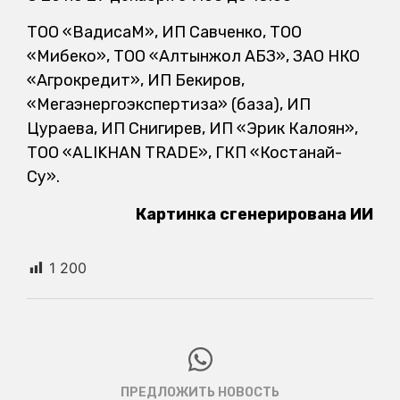
ТОО «ВадисаМ», ИП Савченко, ТОО
«Мибеко», ТОО «Алтынжол АБЗ», ЗАО НКО
«Агрокредит», ИП Бекиров,
«Мегаэнергоэкспертиза» (база), ИП
Цураева, ИП Снигирев, ИП «Эрик Калоян»,
ТОО «ALIKHAN TRADE», ГКП «Костанай-
Су».
Картинка сгенерирована ИИ
1 200
ПРЕДЛОЖИТЬ НОВОСТЬ