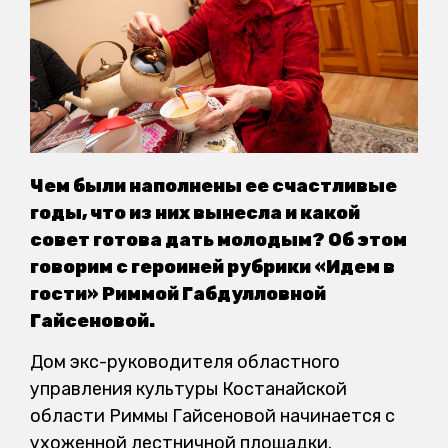
Чем были наполнены ее счастливые
годы, что из них вынесла и какой
совет готова дать молодым? Об этом
говорим с героиней рубрики «Идем в
гости» Риммой Габдулловной
Гайсеновой.
Дом экс-руководителя областного
управления культуры Костанайской
области Риммы Гайсеновой начинается с
ухоженной лестничной площадки.