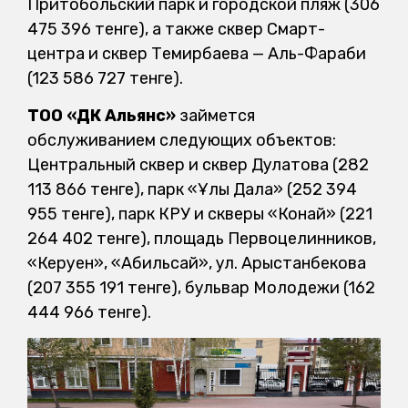
Притобольский парк и городской пляж (306
475 396 тенге), а также сквер Смарт-
центра и сквер Темирбаева — Аль-Фараби
(123 586 727 тенге).
ТОО «ДК Альянс»
займется
обслуживанием следующих объектов:
Центральный сквер и сквер Дулатова (282
113 866 тенге), парк «Ұлы Дала» (252 394
955 тенге), парк КРУ и скверы «Конай» (221
264 402 тенге), площадь Первоцелинников,
«Керуен», «Абильсай», ул. Арыстанбекова
(207 355 191 тенге), бульвар Молодежи (162
444 966 тенге).