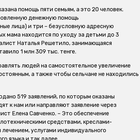
казана помощь пяти семьям, а это 20 человек.
словленную денежную помощь
ые лица) и три – безусловную адресную
ых мама находится по уходу за детьми до 3
циалист Наталья Решетило, занимающаяся
авило 1 млн 309 тыс. тенге.
правлять людей на самостоятельное увеличение
остоянным, а также чтобы сельчане не находились
одано 519 заявлений, по которым оказаны
ят к нам или направляют заявление через
лист Елена Савченко. – Это обеспечение
лотехническими средствами, креслами-
 лечением, услугами индивидуального
о языка и так далее.