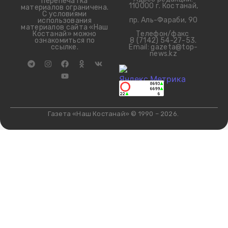
перепечатка
110000 г. Костанай,
материалов ограничена.
С условиями
пр. Аль-Фараби, 90
использования
материалов сайта «Наш
Телефон/факс
Костанай» можно
8 (7142) 54-27-53.
ознакомиться по
Email: gazeta@top-
ссылке.
news.kz
Газета «Наш Костанай» © 1990 – 2026.