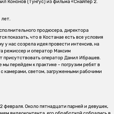
ил Кононов (Тунгус) из фильма «Снайпер 2.
 лет.
 исполнительного продюсера, директора
тся показать, что в Костанае есть все условия
у у нас созрела идея провести интенсив, на
га режиссер и оператор Максим
ет присутствовать оператор Данил Ибрашев.
 мы перей­дем к практике – погрузим ребят в
с камерами, светом, загруженными рабочими
22 февраля. Около пятнадцати парней и девушек,
анием видеоконтента, его обработкой собрались в