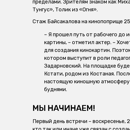
пределами. Зрителям знаком как Миха
Тунгус», Толик из «Огня».
Стаж Байсакалова на кинопоприще 25
– Я прошел путь от рабочего до
картины, – отметил актер. – Хоче
для создания кинокартин. Поэтом
котором выступит в роли педаго
Задарновский. На площадке буд
Кстати, родом из Костаная. После
настоящую киношную атмосферу 
буднями.
МЫ НАЧИНАЕМ!
Первый день встречи – воскресенье, 
кто так или иначе уже связан с созд