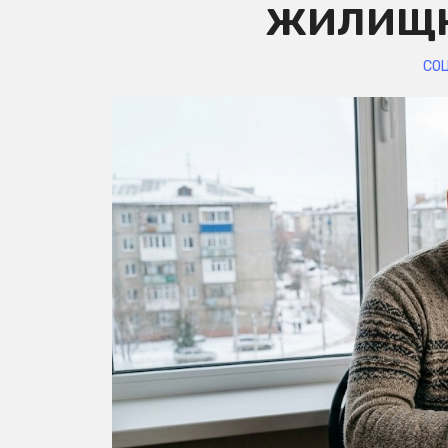
жилищн
СО