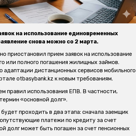
заявок на использование единовременных
аявление снова можно со 2 марта.
нно приостановил прием заявок на использование
го или полного погашения жилищных займов.
ью адаптации дистанционных сервисов мобильного
ртале otbasybank.kz к новым требованиям.
ем правил использования ЕПВ. В частности,
термин «основной долг».
будет проходить в два этапа: сначала заемщик
опутствующие платежи по кредиту за счет
ой долг может быть погашен за счет пенсионных