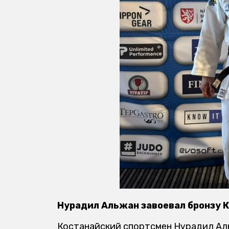
Нурадил Альжан завоевал бронзу К
Костанайский спортсмен Нурадил Ал