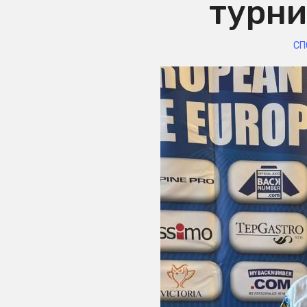
турни
СП