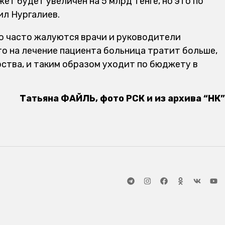
т будет увеличен на 5 млрд тенге, но это по
ил Нургалиев.
что часто жалуются врачи и руководители
то на лечение пациента больница тратит больше,
рства, и таким образом уходит по бюджету в
Татьяна ФАЙЛЬ, фото РСК и из архива “НК”