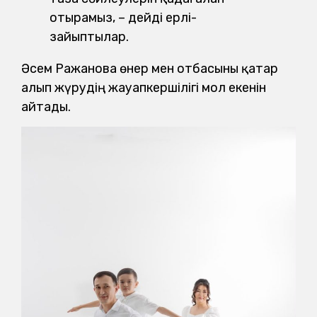
отырамыз, – дейді ерлі-
зайыптылар.
Әсем Ражанова өнер мен отбасыны қатар
алып жүрудің жауапкершілігі мол екенін
айтады.