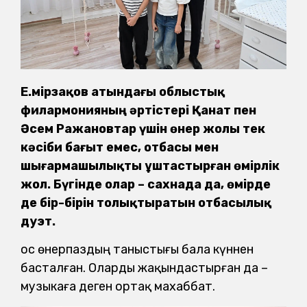
Е.Өмірзақов атындағы облыстық
филармонияның әртістері Қанат пен
Әсем Ражановтар үшін өнер жолы тек
кәсіби бағыт емес, отбасы мен
шығармашылықты ұштастырған өмірлік
жол. Бүгінде олар – сахнада да, өмірде
де бір-бірін толықтыратын отбасылық
дуэт.
Қос өнерпаздың таныстығы бала күннен
басталған. Оларды жақындастырған да –
музыкаға деген ортақ махаббат.