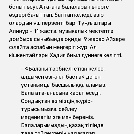
болып өсуі. Ата-ана балаларын өнерге
өздері бағыттап, баптап келеді. Қазір
олардың үш перзенті бар. Тұңғыштары
Алинұр – 11 жаста, музыкалық мектепте
домбыра сыныбында оқиды. 9 жасар Айзере
флейта аспабын меңгеріп жүр. Ал
кішкентайлары Хадия биыл дүниеге келіпті.
– «Баланы тәрбиелі еткің келсе,
алдымен өзіңнен баста» деген
ұстанымды басшылыққа аламыз.
Бала ата-анасына қарап өседі.
Сондықтан өзіміздің жүріс-
тұрысымызға, сөйлеу
мәдениетімізге мән береміз.
Балаларымыздың қазақ тілінде
таза сөйлеулерін қадағалап