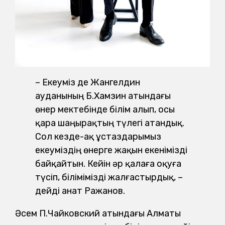
– Екеуміз де Жангелдин
ауданының Б.Хамзин атындағы
өнер мектебінде білім алып, осы
қара шаңырақтың түлегі атандық.
Сол кезде-ақ ұстаздарымыз
екеуміздің өнерге жақын екенімізді
байқайтын. Кейін әр қалаға оқуға
түсіп, білімімізді жалғастырдық, –
дейді Қанат Ражанов.
Әсем П.Чайковский атындағы Алматы