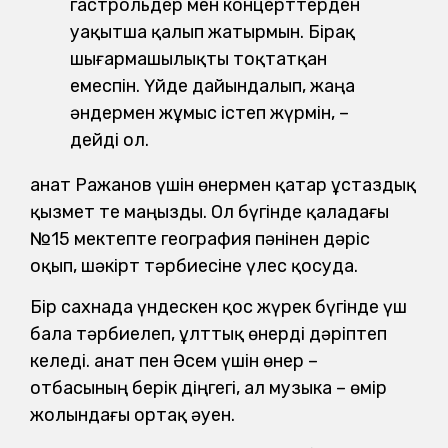
гастрольдер мен концерттерден
уақытша қалып жатырмын. Бірақ
шығармашылықты тоқтатқан
емеспін. Үйде дайындалып, жаңа
әндермен жұмыс істеп жүрмін, –
дейді ол.
Қанат Ражанов үшін өнермен қатар ұстаздық
қызмет те маңызды. Ол бүгінде қаладағы
№15 мектепте география пәнінен дәріс
оқып, шәкірт тәрбиесіне үлес қосуда.
Бір сахнада үндескен қос жүрек бүгінде үш
бала тәрбиелеп, ұлттық өнерді дәріптеп
келеді. Қанат пен Әсем үшін өнер –
отбасының берік діңгегі, ал музыка – өмір
жолындағы ортақ әуен.