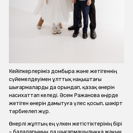
Кейіпкерлеріміз домбыра және жетігеннің
сүйемелдеуімен ұлттық нақыштағы
шығармаларды да орындап, қазақ өнерін
насихаттап келеді. Әсем Ражанова өңірде
жетіген өнерін дамытуға үлес қосып, шәкірт
тәрбиелеп жүр.
Өнерлі жұптың ең үлкен жетістіктерінің бірі
– балаларының да шығармашылыққа жақын