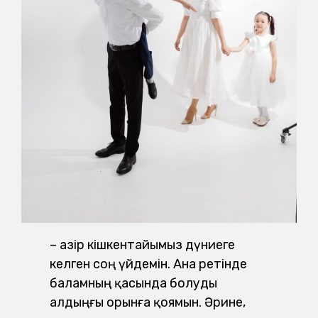
– Қазір кішкентайымыз дүниеге
келген соң үйдемін. Ана ретінде
баламның қасында болуды
алдыңғы орынға қоямын. Әрине,