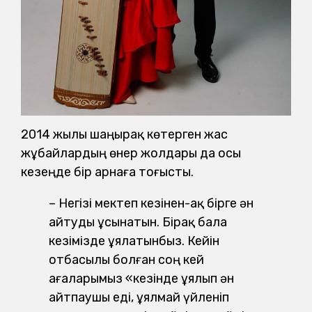
2014 жылы шаңырақ көтерген жас
жұбайлардың өнер жолдары да осы
кезеңде бір арнаға тоғысты.
– Негізі мектеп кезінен-ақ бірге ән
айтуды ұсынатын. Бірақ бала
кезімізде ұялатынбыз. Кейін
отбасылы болған соң кей
ағаларымыз «кезінде ұялып ән
айтпаушы еді, ұялмай үйленіп