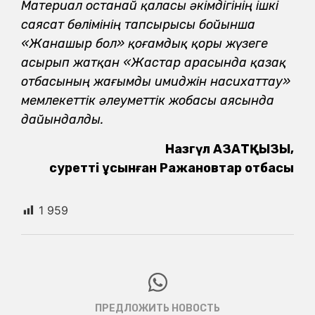
Материал Қостанай қаласы әкімдігінің ішкі
саясат бөлімінің тапсырысы бойынша
«Жанашыр бол» қоғамдық қоры жүзеге
асырып жатқан «Жастар арасында қазақ
отбасының жағымды имиджін насихаттау»
мемлекеттік әлеуметтік жобасы аясында
дайындалды.
Назгүл АЗАТҚЫЗЫ,
суретті ұсынған Ражановтар отбасы
1 959
ПРЕДЛОЖИТЬ НОВОСТЬ