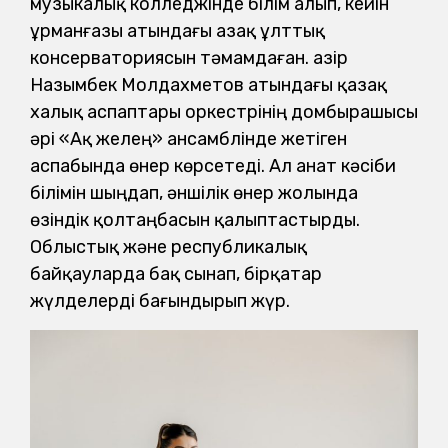
музыкалық колледжінде білім алып, кейін
Құрманғазы атындағы Қазақ ұлттық
консерваториясын тәмамдаған. Қазір
Назымбек Молдахметов атындағы қазақ
халық аспаптары оркестрінің домбырашысы
әрі «Ақ желең» ансамблінде жетіген
аспабында өнер көрсетеді. Ал Қанат кәсіби
білімін шыңдап, әншілік өнер жолында
өзіндік қолтаңбасын қалыптастырды.
Облыстық және республикалық
байқауларда бақ сынап, бірқатар
жүлделерді бағындырып жүр.