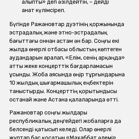
алыпты» деп әзілдейтін, – дейді
Қанат күлімсіреп.
Бүгінде Ражановтар дуэтінің қоржынында
эстрадалық және этно-эстрадалық
бағыттағы оннан астам ән бар. Соңғы екі
жылда өнерлі отбасы облыстың көптеген
аудандарын аралап, «Елім, сенің арқаңда»
атты жеке концерттік бағдарламасын
ұсынды. Жоба аясында өңір тұрғындарына
10 жылдық шығармашылық еңбектерін
таныстырды. Концерттің қорытындысы
Қостанай және Астана қалаларында өтті.
Ражановтар соңғы жылдары
республикалық деңгейдегі жобаларға да
белсенді қатысып келеді. Олар өнерлі
жұптар бас қосатын «Махаббат әлемі»