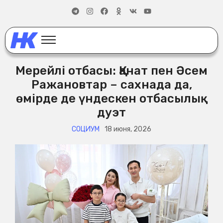
Мерейлі отбасы: Қанат пен Әсем
Ражановтар – сахнада да,
өмірде де үндескен отбасылық
дуэт
СОЦИУМ
18 июня, 2026