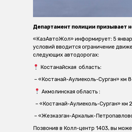
Департамент полиции призывает н
«КазАвтоЖол» информирует: 5 января 
условий вводится ограничение движе
следующих автодорогах:
Костанайская
область:
– «Костанай-Аулиеколь-Сурган» км 8-
Акмолинская область :
– «Костанай-Аулиеколь-Сурган» км 232
– «Жезказган-Аркалык-Петропавловск» 
Позвонив в Колл-центр 1403, вы мо