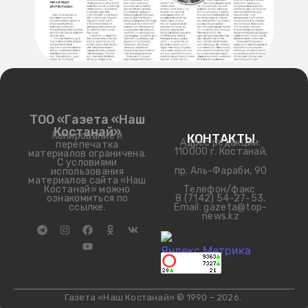
ТОО «Газета «Наш
Костанай»
Копирование и
КОНТАКТЫ
Адрес редакции:
перепечатка
110000 г. Костанай,
материалов ограничена.
С условиями
пр. Аль-Фараби, 90
использования
материалов сайта «Наш
Телефон/факс
Костанай» можно
8 (7142) 54-27-53.
ознакомиться по
Email: gazeta@top-
ссылке.
news.kz
Газета «Наш Костанай» © 1990 – 2026.