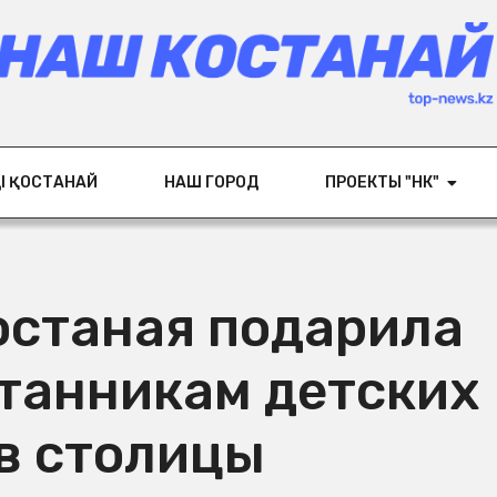
ІҢ ҚОСТАНАЙ
НАШ ГОРОД
ПРОЕКТЫ "НК"
останая подарила
итанникам детских
в столицы