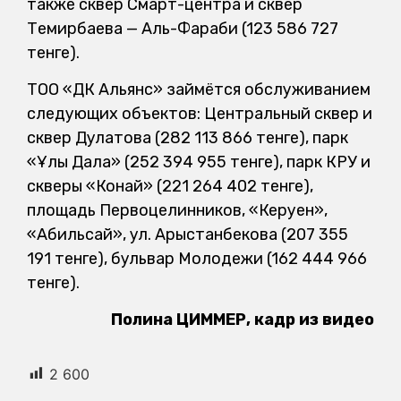
также сквер Смарт-центра и сквер
Темирбаева — Аль-Фараби (123 586 727
тенге).
ТОО «ДК Альянс» займётся обслуживанием
следующих объектов: Центральный сквер и
сквер Дулатова (282 113 866 тенге), парк
«Ұлы Дала» (252 394 955 тенге), парк КРУ и
скверы «Конай» (221 264 402 тенге),
площадь Первоцелинников, «Керуен»,
«Абильсай», ул. Арыстанбекова (207 355
191 тенге), бульвар Молодежи (162 444 966
тенге).
Полина ЦИММЕР, кадр из видео
2 600