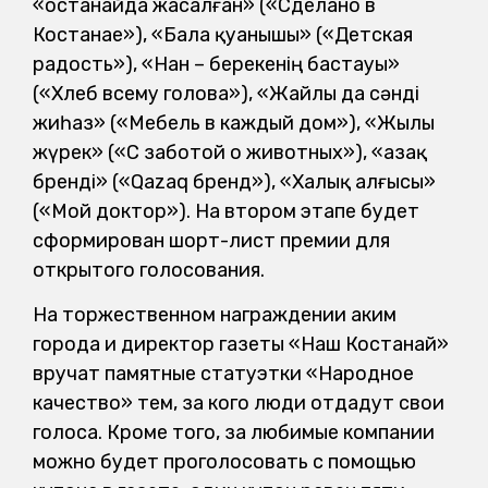
«Қостанайда жасалған» («Сделано в
Костанае»), «Бала қуанышы» («Детская
радость»), «Нан – берекенің бастауы»
(«Хлеб всему голова»), «Жайлы да сәнді
жиһаз» («Мебель в каждый дом»), «Жылы
жүрек» («С заботой о животных»), «Қазақ
бренді» («Qazaq бренд»), «Халық алғысы»
(«Мой доктор»). На втором этапе будет
сформирован шорт-лист премии для
открытого голосования.
На торжественном награждении аким
города и директор газеты «Наш Костанай»
вручат памятные статуэтки «Народное
качество» тем, за кого люди отдадут свои
голоса. Кроме того, за любимые компании
можно будет проголосовать с помощью