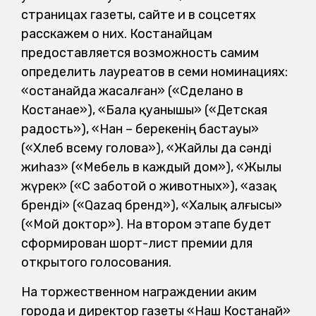
страницах газеты, сайте и в соцсетях
расскажем о них. Костанайцам
предоставляется возможность самим
определить лауреатов в семи номинациях:
«Қостанайда жасалған» («Сделано в
Костанае»), «Бала қуанышы» («Детская
радость»), «Нан – берекенің бастауы»
(«Хлеб всему голова»), «Жайлы да сәнді
жиһаз» («Мебель в каждый дом»), «Жылы
жүрек» («С заботой о животных»), «Қазақ
бренді» («Qazaq бренд»), «Халық алғысы»
(«Мой доктор»). На втором этапе будет
сформирован шорт-лист премии для
открытого голосования.
На торжественном награждении аким
города и директор газеты «Наш Костанай»