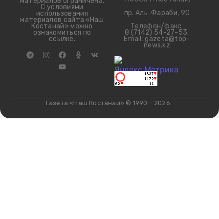
материалов ограничена.
С условиями
пр. Аль-Фараби, 90
использования
материалов сайта «Наш
Телефон/факс
Костанай» можно
8 (7142) 54-27-53.
ознакомиться по
Email: gazeta@top-
ссылке.
news.kz
Газета «Наш Костанай» © 1990 – 2026.