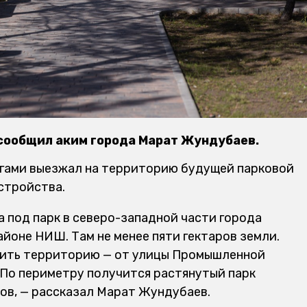
сообщил аким города Марат Жундубаев.
егами выезжал на территорию будущей парковой
стройства.
а под парк в северо-западной части города
айоне НИШ. Там не менее пяти гектаров земли.
ить территорию — от улицы Промышленной
По периметру получится растянутый парк
ов, — рассказал Марат Жундубаев.