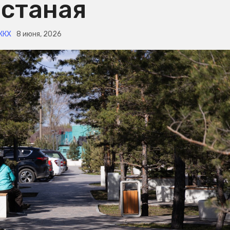
станая
ЖКХ
8 июня, 2026