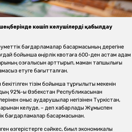
 шеңберінде көшіп келушілерді қабылдау
уметтік бағдарламалар басқармасының дерегіне
ғдай бойынша өңірлік квотаға 600-ден астам адам
тарының қозғалысын арттырып, маман тапшылығы
тамасыз етуге бағытталған.
бекітілген тізім бойынша тұрғылықты мекенін
рдың 92%-ы Өзбекстан Республикасынан
рлерінен қоныс аударушылар негізінен Түркістан,
рынан келуде, – деп хабарлады Жұмыспен
ік бағдарламалар басқармасынан.
ілген өзгерістерге сәйкес, биыл экономикалық