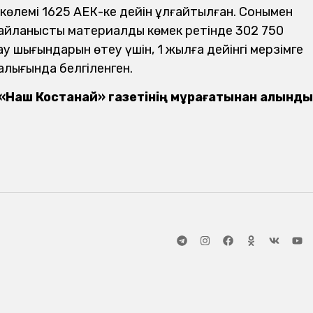
көлемі 1625 АЕК-ке дейін ұлғайтылған. Сонымен
байланысты материалдық көмек ретінде 302 750
у шығындарын өтеу үшін, 1 жылға дейінгі мерзімге
алығында белгіленген.
 «Наш Костанай» газетінің мұрағатынан алынды