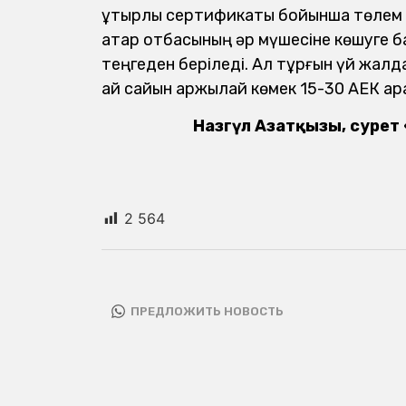
ұтқырлық сертификаты бойынша төлем 
қатар отбасының әр мүшесіне көшуге 
теңгеден беріледі. Ал тұрғын үй жалда
ай сайын қаржылай көмек 15-30 АЕК ар
Назгүл Азатқызы, сурет
2 564
ПРЕДЛОЖИТЬ НОВОСТЬ