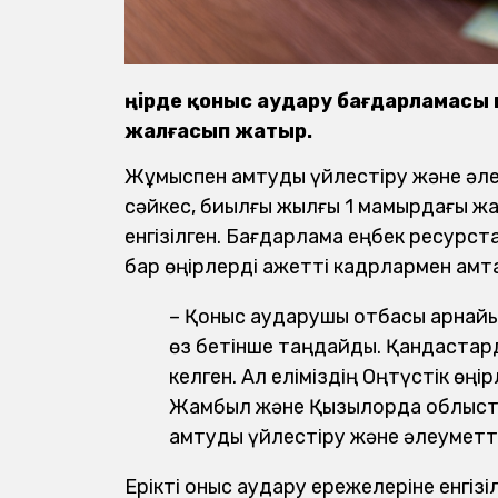
Өңірде қоныс аудару бағдарламасы
жалғасып жатыр.
Жұмыспен қамтуды үйлестіру және әле
сәйкес, биылғы жылғы 1 мамырдағы жа
енгізілген. Бағдарлама еңбек ресурс
бар өңірлерді қажетті кадрлармен қам
– Қоныс аударушы отбасы арнайы 
өз бетінше таңдайды. Қандаста
келген. Ал еліміздің Оңтүстік өңі
Жамбыл және Қызылорда облыста
қамтуды үйлестіру және әлеуметт
Ерікті қоныс аудару ережелеріне енгіз