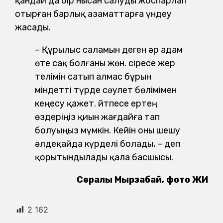
қандай да бір нысан салуды жоспарлап
отырған барлық азаматтарға үндеу
жасады.
– Құрылыс саламын деген әр адам
өте сақ болғаны жөн. Әсіресе жер
телімін сатып алмас бұрын
міндетті түрде сәулет бөлімімен
кеңесу қажет. Әйтпесе ертең
өздеріңіз қиын жағдайға тап
болуыңыз мүмкін. Кейін оны шешу
әлдеқайда күрделі болады, – деп
қорытындылады қала басшысы.
Сералы Мырзабай, фото ЖИ
2 162