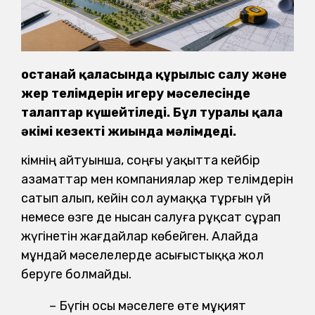
Қостанай қаласында құрылыс салу және
жер телімдерін игеру мәселесінде
талаптар күшейтіледі. Бұл туралы қала
әкімі кезекті жиында мәлімдеді.
Әкімнің айтуынша, соңғы уақытта кейбір
азаматтар мен компаниялар жер телімдерін
сатып алып, кейін сол аумаққа тұрғын үй
немесе өзге де нысан салуға рұқсат сұрап
жүгінетін жағдайлар көбейген. Алайда
мұндай мәселелерде асығыстыққа жол
беруге болмайды.
– Бүгін осы мәселеге өте мұқият