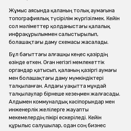
Жұмыс аясында қаланың толық аумағына
топографиялық түсірілім жүргізілмек. Кейін
сол мәліметтер қолданыстағы қалалық
инфрақұрылыммен салыстырылып,
болашақтағы даму схемасы жасалады.
Бұл бағыттағы алғашқы кеңес қазірдің
өзінде өткен. Оған негізгі мемлекеттік
органдар қатысып, қаланың қазіргі аумағы
мен болашақтағы даму мүмкіндіктері
талқыланған. Алдағы уақытта мұндай
талқылаулар бірнеше кезеңмен жалғасады.
Алдымен коммуналдық кәсіпорындар мен
инженерлік желілерге жауапты
мекемелердің пікірі ескеріледі. Кейін
құрылыс салушылар, одан соң бизнес