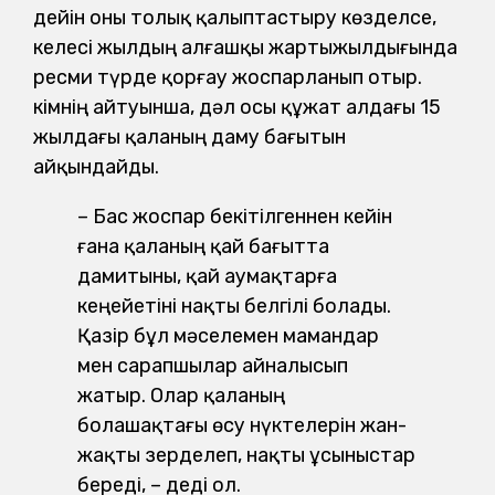
дейін оны толық қалыптастыру көзделсе,
келесі жылдың алғашқы жартыжылдығында
ресми түрде қорғау жоспарланып отыр.
Әкімнің айтуынша, дәл осы құжат алдағы 15
жылдағы қаланың даму бағытын
айқындайды.
– Бас жоспар бекітілгеннен кейін
ғана қаланың қай бағытта
дамитыны, қай аумақтарға
кеңейетіні нақты белгілі болады.
Қазір бұл мәселемен мамандар
мен сарапшылар айналысып
жатыр. Олар қаланың
болашақтағы өсу нүктелерін жан-
жақты зерделеп, нақты ұсыныстар
береді, – деді ол.