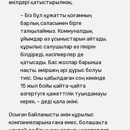
өкілдері қатыстырылмақ.
– Біз бұл құжатты қоғамның
барлық саласымен бірге
талқылаймыз. Коммуналдық
ұйымдар өз ұсыныстарын айтады,
құрылыс салушылар өз пікірін
білдіреді, кәсіпкерлер де
қатысады. Бас жоспар барынша
нақты, өміршең әрі дұрыс болуы
тиіс. Оны қабылдаған соң кемінде
15 жыл бойы қайта-қайта
өзгертуге қажеттілік туындамауы
керек, – деді қала әкімі.
Осыған байланысты әкім құрылыс
компанияларына ғана емес, болашақта