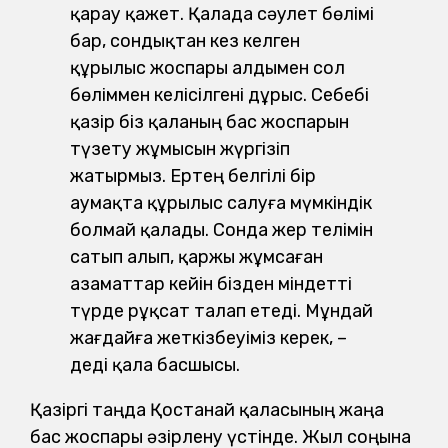
қарау қажет. Қалада сәулет бөлімі
бар, сондықтан кез келген
құрылыс жоспары алдымен сол
бөліммен келісілгені дұрыс. Себебі
қазір біз қаланың бас жоспарын
түзету жұмысын жүргізіп
жатырмыз. Ертең белгілі бір
аумақта құрылыс салуға мүмкіндік
болмай қалады. Сонда жер телімін
сатып алып, қаржы жұмсаған
азаматтар кейін бізден міндетті
түрде рұқсат талап етеді. Мұндай
жағдайға жеткізбеуіміз керек, –
деді қала басшысы.
Қазіргі таңда Қостанай қаласының жаңа
бас жоспары әзірлену үстінде. Жыл соңына