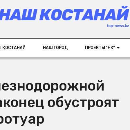
ІҢ ҚОСТАНАЙ
НАШ ГОРОД
ПРОЕКТЫ "НК"
лезнодорожной
аконец обустроят
ротуар