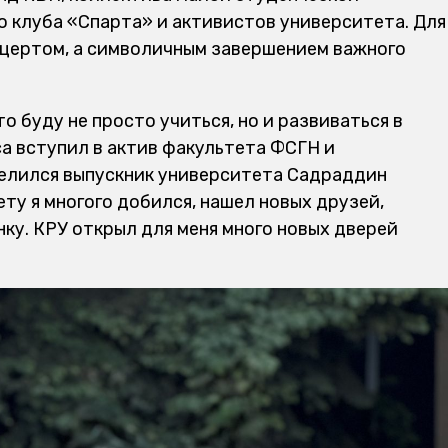
о клуба «Спарта» и активистов университета. Для
онцертом, а символичным завершением важного
то буду не просто учиться, но и развиваться в
са вступил в актив факультета ФСГН и
делился выпускник университета Садраддин
ту я многого добился, нашел новых друзей,
ку. КРУ открыл для меня много новых дверей