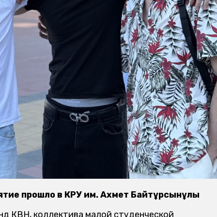
тие прошло в КРУ им. Ахмет Байтұрсынұлы
анд КВН, коллектива малой студенческой