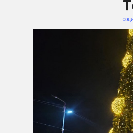
Т
СОЦ