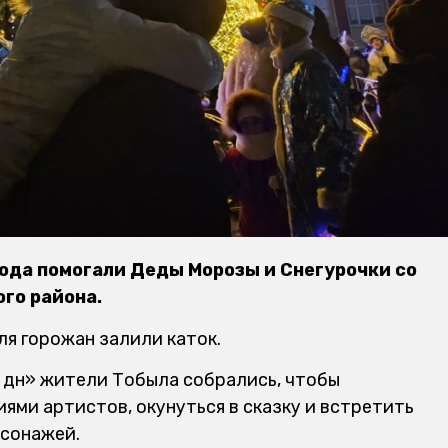
ода помогали Деды Морозы и Снегурочки со
ого района.
ля горожан залили каток.
н дән» жители Тобыла собрались, чтобы
ями артистов, окунуться в сказку и встретить
рсонажей.