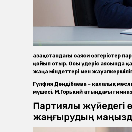
Қазақстандағы саяси өзгерістер п
қойып отыр. Осы үдеріс аясында 
жаңа міндеттері мен жауапкершілігі
Гүлфия Дәндібаева – қалалық мәс
мүшесі, М.Горький атындағы гимна
Партиялық жүйедегі ө
жаңғырудың маңызд