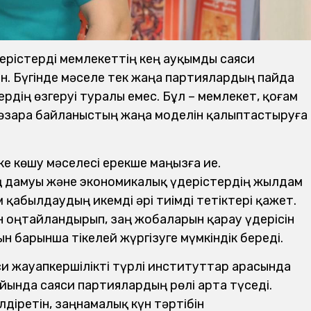
герістерді мемлекеттің кең ауқымды саяси
ын. Бүгінде мәселе тек жаңа партиялардың пайда
рдің өзгеруі туралы емес. Бұл – мемлекет, қоғам
өзара байланыстың жаңа моделін қалыптастыруға
е көшу мәселесі ерекше маңызға ие.
ң дамуы және экономикалық үдерістердің жылдам
қабылдаудың икемді әрі тиімді тетіктері қажет.
ін оңтайландырып, заң жобаларын қарау үдерісін
 барынша тікелей жүргізуге мүмкіндік береді.
си жауапкершілікті түрлі институттар арасында
йында саяси партиялардың рөлі арта түседі.
діретін, заңнамалық күн тәртібін