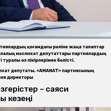
артиялардың қоғамдағы рөліне жаңа талаптар
қалалық мәслихат депутаттары партиялардың
 туралы өз пікірлерімен бөлісті.
лихат депутаты, «AMANAT» партиясының
зия директоры
згерістер – саяси
ы кезеңі