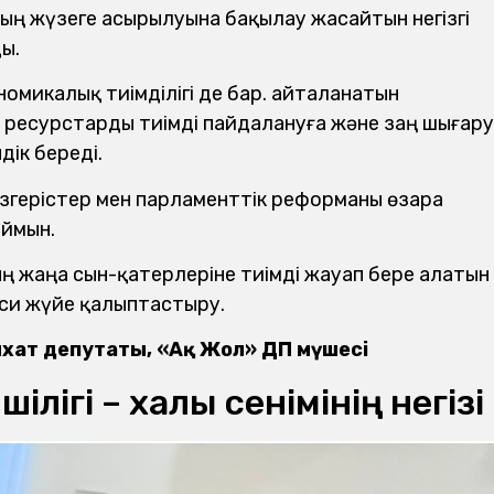
ң жүзеге асырылуына бақылау жасайтын негізгі
ы.
микалық тиімділігі де бар. Қайталанатын
ресурстарды тиімді пайдалануға және заң шығару
ік береді.
згерістер мен парламенттік реформаны өзара
аймын.
ың жаңа сын-қатерлеріне тиімді жауап бере алатын
яси жүйе қалыптастыру.
ат депутаты, «Ақ Жол» ҚДП мүшесі
ігі – халық сенімінің негізі