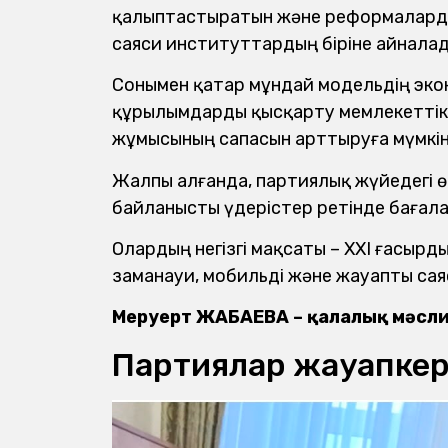
қалыптастыратын және реформаларды
саяси институттардың біріне айналад
Сонымен қатар мұндай модельдің эконо
құрылымдарды қысқарту мемлекеттік 
жұмысының сапасын арттыруға мүмкінд
Жалпы алғанда, партиялық жүйедегі ө
байланысты үдерістер ретінде бағал
Олардың негізгі мақсаты – ХХІ ғасырд
заманауи, мобильді және жауапты са
Меруерт ЖАБАЕВА – қалалық мәслих
Партиялар жауапкершіл