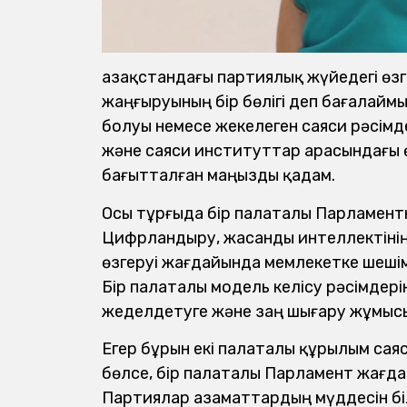
Қазақстандағы партиялық жүйедегі өз
жаңғыруының бір бөлігі деп бағалайм
болуы немесе жекелеген саяси рәсімде
және саяси институттар арасындағы 
бағытталған маңызды қадам.
Осы тұрғыда бір палаталы Парламентк
Цифрландыру, жасанды интеллектіні
өзгеруі жағдайында мемлекетке шешім 
Бір палаталы модель келісу рәсімдер
жеделдетуге және заң шығару жұмысын
Егер бұрын екі палаталы құрылым сая
бөлсе, бір палаталы Парламент жағда
Партиялар азаматтардың мүддесін біл