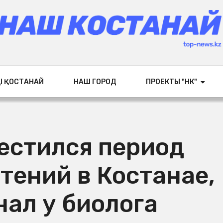
ІҢ ҚОСТАНАЙ
НАШ ГОРОД
ПРОЕКТЫ "НК"
естился период
тений в Костанае,
нал у биолога