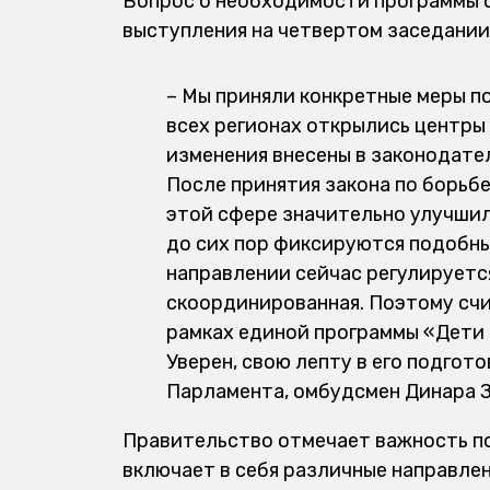
Вопрос о необходимости программы б
выступления на четвертом заседании
– Мы приняли конкретные меры по
всех регионах открылись центры
изменения внесены в законодате
После принятия закона по борьб
этой сфере значительно улучшил
до сих пор фиксируются подобны
направлении сейчас регулируетс
скоординированная. Поэтому сч
рамках единой программы «Дети 
Уверен, свою лепту в его подгот
Парламента, омбудсмен Динара З
Правительство отмечает важность по
включает в себя различные направле