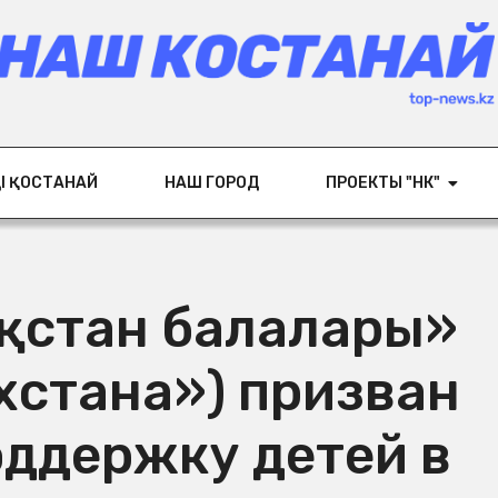
ІҢ ҚОСТАНАЙ
НАШ ГОРОД
ПРОЕКТЫ "НК"
ақстан балалары»
хстана») призван
оддержку детей в