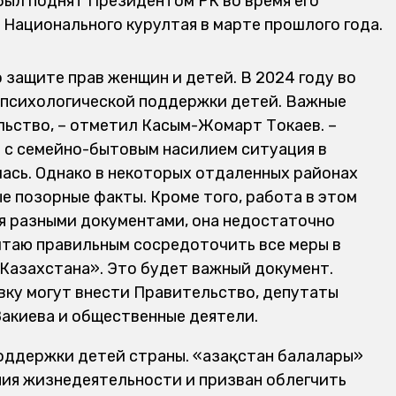
ыл поднят Президентом РК во время его
 Национального курултая в марте прошлого года.
 защите прав женщин и детей. В 2024 году во
 психологической поддержки детей. Важные
льство, – отметил Касым-Жомарт Токаев. –
е с семейно-бытовым насилием ситуация в
ась. Однако в некоторых отдаленных районах
е позорные факты. Кроме того, работа в этом
я разными документами, она недостаточно
итаю правильным сосредоточить все меры в
Казахстана». Это будет важный документ.
овку могут внести Правительство, депутаты
акиева и общественные деятели.
ддержки детей страны. «Қазақстан балалары»
ния жизнедеятельности и призван облегчить