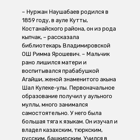
– Нуржан Наушабаев родился в
1859 году, в ауле Кутты,
Костанайского района, он из рода
кыпчак, – рассказала
библиотекарь Владимировской
ОШ Римма Ярошевич. – Мальчик
рано лишился матери и
воспитывался прабабушкой
Агайши, женой знаменитого акына
Шал Кулеке-улы. Первоначальное
образование получил у аульного
муллы, много занимался
самостоятельно. У него была
большая тяга к языкам. Он изучал и
владел казахским, тюркским,
русским, башкирским. Учился в