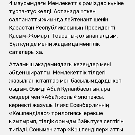
4 маусымдағы Мемлекеттік рәміздер күніне
тұспа-тұс келді. Астанада өткен
салтанатты жиында лейтенант шенін
Қазақстан Республикасының Президенті
Қасым-Жомарт Тоқаевтың қолынан алдым.
Бұл күн де менің жадымда мәңгілік
сақталары хақ.
Аталмыш академиядағы кезеңдер мені
әбден ширатты. Мемлекеттік тілдегі
жазылған кітаптар мен басылымдарды көп
оқыдым. Өзімді Абай Құнанбаевтың қара
сөздері мен «Абай жолы» эпопеясы,
көрнекті жазушы Ілияс Есенберлиннің
«Көшпенділер» трилогиясы ерекше
қызықтырып, тілдік қорымды байытуға септігін
тигізді. Сонымен қатар «Көшпенділер» атты