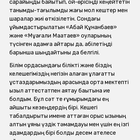
сарайыңды байытып, ой-өрісіңді кеңейтетін
танымдық-тағылымдық жағы мол кештер мен
шаралар жиі өткізілетін. Сондағы
ұйымдастырылатын «Абай Құнанбаев»
және «Мұқағали Мақатаев» оқуларының
түсінген адамға айтары да, қабілетіңді
барынша шыңдайтыны да белгілі.
Білім ордасындағы білікті және біздің
келешегіміздің негізін қалаған ұлағатты
ұстаздарымыздың арқасында орта мектепті
қызыл аттестатпен аяқтау бақытына ие
болдым. Бұл сәт те ғұмырымдағы ең
айшықты кезеңдердің бірі. Кешегі
табалдырықты имене аттаған орыс қызының
алтын ұяны үздік тәмамдауы мен үшін ең ізгі
қадамдардың бірі болды десем қателесе