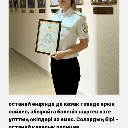
Қостанай өңірінде де қазақ тілінде еркін
сөйлеп, абыройға бөленіп жүрген өзге
ұлттың өкілдері аз емес. Солардың бірі –
Қостанай қалалық полиция