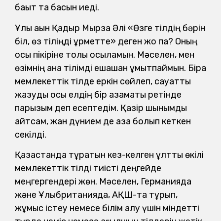
бақыт та басын иеді.
Ұлы ақын Қадыр Мырза Әлі «Өзге тілдің бәрін
біл, өз тіліңді құрметте» деген жоқ па? Оның
осы пікіріне толық қосыламын. Мәселен, мен
өзімнің ана тілімді ешқашан ұмытпаймын. Бірақ
мемлекеттік тілде еркін сөйлеп, сауатты
жазуды осы елдің бір азаматы ретінде
парызым деп есептедім. Қазір шынымды
айтсам, жан дүнием де қазақ болып кеткен
секілді.
Қазақстанда тұратын кез-келген ұлттық өкілі
мемлекеттік тілді тиісті деңгейде
меңгергендері жөн. Мәселен, Германияда
және Ұлыбританияда, АҚШ-та тұрып,
жұмыс істеу немесе білім алу үшін міндетті