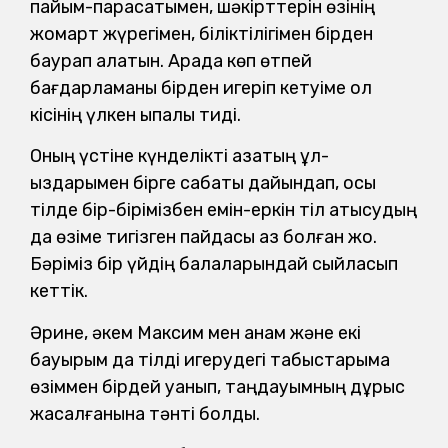
пайым-парасатымен, шәкірттерін өзінің
жомарт жүрегімен, біліктілігімен бірден
баурап алатын. Арада көп өтпей
бағдарламаны бірден игеріп кетуіме ол
кісінің үлкен ықпалы тиді.
Оның үстіне күнделікті қазақтың ұл-
қыздарымен бірге сабақты дайындап, осы
тілде бір-бірімізбен емін-еркін тіл қатысудың
да өзіме тигізген пайдасы аз болған жоқ.
Бәріміз бір үйдің балаларындай сыйласып
кеттік.
Әрине, әкем Максим мен анам және екі
бауырым да тілді игерудегі табыстарыма
өзіммен бірдей қуанып, таңдауымның дұрыс
жасалғанына тәнті болды.