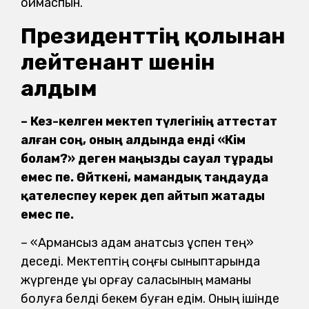
қоймаспын.
Президенттің қолынан
лейтенант шенін
алдым
– Кез-келген мектеп түлегінің аттестат
алған соң, оның алдында енді «Кім
болам?» деген маңызды сауал тұрады
емес пе. Өйткені, мамандық таңдауда
қателеспеу керек деп айтып жатады
емес пе.
– «Армансыз адам қанатсыз құспен тең»
деседі. Мектептің соңғы сыныптарында
жүргенде құқық қорғау саласының маманы
болуға белді бекем буған едім. Оның ішінде