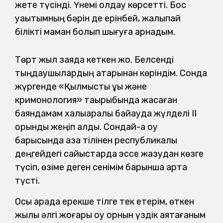
жете түсінді. Үнемі қолдау көрсетті. Бос
уақытымның бәрін де ерінбей, жалықпай
білікті маман болып шығуға арнадым.
Төрт жыл заяда кеткен жоқ. Белсенді
тыңдаушылардың қатарынан көріндім. Сонда
жүргенде «Қылмыстық құқық және
кримонология» тақырыбында жасаған
баяндамам халықаралық байқауда жүлделі ІІ
орынды жеңіп алды. Сондай-ақ оқу
барысында қазақ тілінен республикалық
деңгейдегі сайыстарда эссе жазудан көзге
түсіп, өзіме деген сенімім барынша арта
түсті.
Осы арада ерекше тілге тек етерім, өткен
жылы әлгі жоғары оқу орнын үздік аяқтағаным