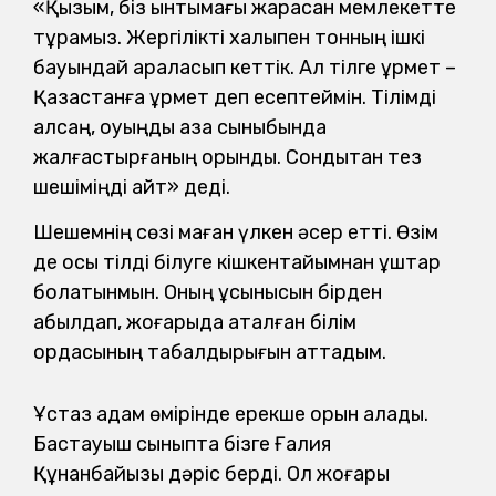
«Қызым, біз ынтымағы жарасқан мемлекетте
тұрамыз. Жергілікті халықпен тонның ішкі
бауындай араласып кеттік. Ал тілге құрмет –
Қазақстанға құрмет деп есептеймін. Тілімді
алсаң, оқуыңды қазақ сыныбында
жалғастырғаның орынды. Сондықтан тез
шешіміңді айт» деді.
Шешемнің сөзі маған үлкен әсер етті. Өзім
де осы тілді білуге кішкентайымнан құштар
болатынмын. Оның ұсынысын бірден
қабылдап, жоғарыда аталған білім
ордасының табалдырығын аттадым.
Ұстаз адам өмірінде ерекше орын алады.
Бастауыш сыныпта бізге Ғалия
Құнанбайқызы дәріс берді. Ол жоғары