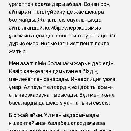
құрметпен қарағандары абзал. Сонан соң
айтарым, тілді үйрену де жас шекара
болмайды. Жаңағы сіз сауалыңызда
айтылғандай, кейбіреулер жасымыз
ұлғайып қалды деп соны сылтауратады. Ол
дұрыс емес. Әңгіме ізгі ниет пен тілекте
жатыр.
Мен қазақ тілінің болашағы жарқын дер едім.
Қазір кез-келген дамыған ел біздің
мемлекетпен санасады. Инвестиция құюға
құмар. Алпауыт елдердің өзі достық қарым-
қатынас жасауға тырысады. Бұл мені және
басқаларды да шексіз қуантатыны сөзсіз.
Бір жай айқын. Ұл мен қыздарымызды
кішкентайынан балабақшалардағы қазақ
топтарына бергеннің ұтары мол. Мысалы,