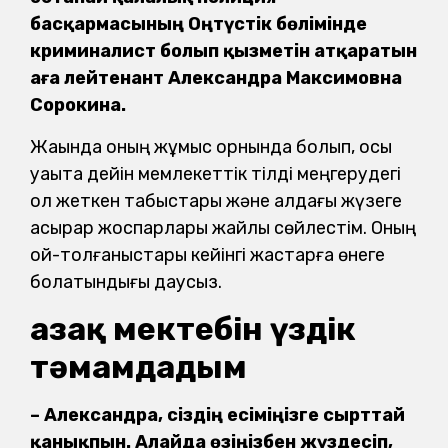
басқармасының Оңтүстік бөлімінде
криминалист болып қызметін атқаратын
аға лейтенант Александра Максимовна
Сорокина.
Жақында оның жұмыс орнында болып, осы
уақытқа дейін мемлекеттік тілді меңгерудегі
қол жеткен табыстары және алдағы жүзеге
асырар жоспарлары жайлы сөйлестім. Оның
ой-толғаныстары кейінгі жастарға өнеге
болатындығы даусыз.
Қазақ мектебін үздік
тәмамдадым
– Александра, сіздің есіміңізге сырттай
қанықпын. Алайда өзіңізбен жүздесіп,