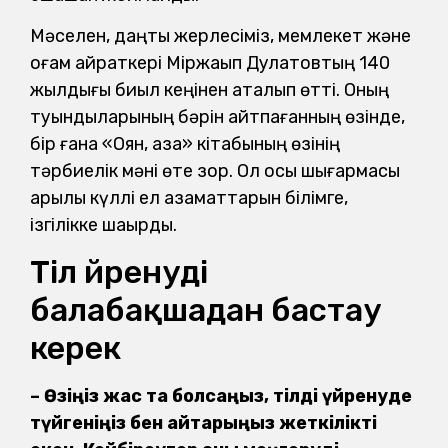
Мәселен, даңқты жерлесіміз, мемлекет және
қоғам қайраткері Міржақып Дулатовтың 140
жылдығы биыл кеңінен аталып өтті. Оның
туындыларының бәрін айтпағанның өзінде,
бір ғана «Оян, қазақ» кітабының өзінің
тәрбиелік мәні өте зор. Ол осы шығармасы
арқылы күллі ел азаматтарын білімге,
ізгілікке шақырды.
Тіл үйренуді
балабақшадан бастау
керек
– Өзіңіз жас та болсаңыз, тілді үйренуде
түйгеніңіз бен айтарыңыз жеткілікті