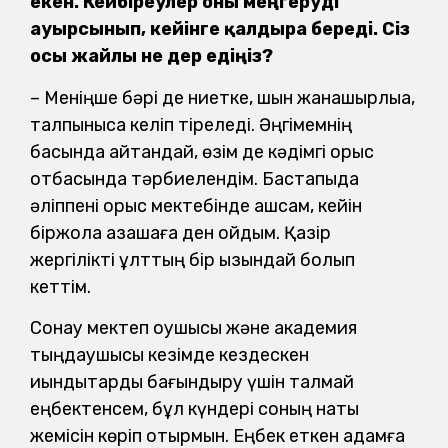
екен. Кейбіреулер оны меңгеруді
ауырсынып, кейінге қалдыра береді. Сіз
осы жайлы не дер едіңіз?
– Меніңше бәрі де ниетке, шын жанашырлыққа,
талпынысқа келіп тіреледі. Әңгімемнің
басында айтқандай, өзім де кәдімгі орыс
отбасында тәрбиелендім. Бастапқыда
әліппені орыс мектебінде ашсам, кейін
біржола қазақшаға ден қойдым. Қазір
жергілікті ұлттың бір қызындай болып
кеттім.
Сонау мектеп оқушысы және академия
тыңдаушысы кезімде кездескен
қиындықтарды бағындыру үшін талмай
еңбектенсем, бұл күндері соның нақты
жемісін көріп отырмын. Еңбек еткен адамға