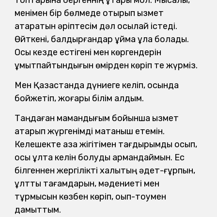
менімен бір бөлмеде отырып қызмет
атқаратын әріптесім дәл осылай істеді.
Өйткені, балдырғандар құйма құлақ болады.
Осы кезде естігені мен көргендерін
ұмытпайтындығын өмірден көріп те жүрміз.
Мен Қазақстанда дүниеге келіп, осында
бойжетіп, жоғары білім алдым.
Таңдаған мамандығым бойынша қызмет
атқарып жүргенімді мақтаныш етемін.
Келешекте қазақ жігітімен тағдырымды қосып,
осы ұлтқа келін болуды армандаймын. Ес
білгеннен жергілікті халықтың әдет-ғұрпын,
ұлттық тағамдарын, мәдениеті мен
тұрмысын көзбен көріп, оқып-тоқумен
дамыттым.