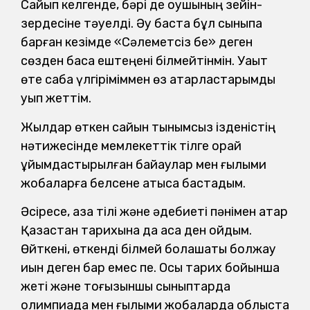
Сайып келгенде, бәрі де оқушының зейін-
зердесіне тәуелді. Әу баста бұл сыныпқа
барған кезімде «Сәлеметсіз бе» деген
сөзден басқа ештеңені білмейтінмін. Уақыт
өте сабақ үлгіріміммен өз қатарластарымды
қуып жеттім.
Жылдар өткен сайын тынымсыз ізденістің
нәтижесінде мемлекеттік тілге орай
ұйымдастырылған байқаулар мен ғылыми
жобаларға белсене қатыса бастадым.
Әсіресе, қазақ тілі және әдебиеті пәнімен қатар
Қазақстан тарихына да аса ден қойдым.
Өйткені, өткенді білмей болашақты болжау
қиын деген бар емес пе. Осы тарих бойынша
жеті және тоғызыншы сыныптарда
олимпиада мен ғылыми жобаларда облыста