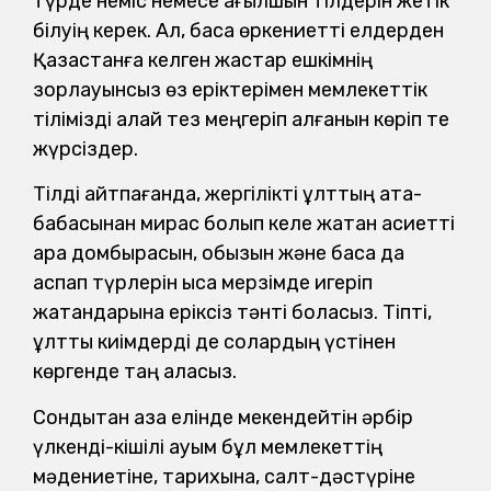
түрде неміс немесе ағылшын тілдерін жетік
білуің керек. Ал, басқа өркениетті елдерден
Қазақстанға келген жастар ешкімнің
зорлауынсыз өз еріктерімен мемлекеттік
тілімізді қалай тез меңгеріп алғанын көріп те
жүрсіздер.
Тілді айтпағанда, жергілікті ұлттың ата-
бабасынан мирас болып келе жатқан қасиетті
қара домбырасын, қобызын және басқа да
аспап түрлерін қысқа мерзімде игеріп
жатқандарына еріксіз тәнті боласыз. Тіпті,
ұлттық киімдерді де солардың үстінен
көргенде таң қаласыз.
Сондықтан қазақ елінде мекендейтін әрбір
үлкенді-кішілі қауым бұл мемлекеттің
мәдениетіне, тарихына, салт-дәстүріне