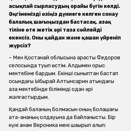
асықпай сырласудың орайы бүгін келді.
Әңгімемізді өзіңіз дүниеге келген сонау
балалық шағыңыздан бастасақ. Қазақ
тіліне өте жетік әрі таза сөйлейді
екенсіз. Оны қайдан және қашан үйреніп
жүрсіз?
– Мен Қостанай облысына қарасты Федоров
селосында туып өстім. Алдымен орыс
мектебіне бардым. Екінші сыныптан бастап
осындағы Ыбырай Алтынсарин атындағы
қазақ мектебінде білімімді одан әрі
жалғастырдым.
Қандай баланың болмасын оның болашағы
ата-ананың қолдауына да байланысты. Бір
күні анам Вероника мені шақырып алып: