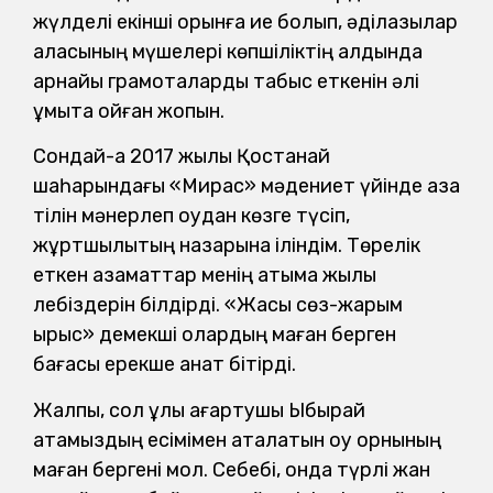
жүлделі екінші орынға ие болып, әділқазылар
алқасының мүшелері көпшіліктің алдында
арнайы грамоталарды табыс еткенін әлі
ұмыта қойған жоқпын.
Сондай-ақ 2017 жылы Қостанай
шаһарындағы «Мирас» мәдениет үйінде қазақ
тілін мәнерлеп оқудан көзге түсіп,
жұртшылықтың назарына іліндім. Төрелік
еткен азаматтар менің атыма жылы
лебіздерін білдірді. «Жақсы сөз-жарым
ырыс» демекші олардың маған берген
бағасы ерекше қанат бітірді.
Жалпы, сол ұлы ағартушы Ыбырай
атамыздың есімімен аталатын оқу орнының
маған бергені мол. Себебі, онда түрлі жан