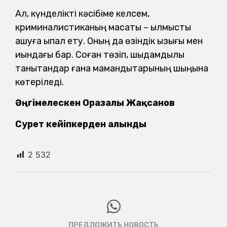
Ал, күнделікті кәсібіме келсем,
криминалистиканың мақсаты – қылмысты
ашуға ықпал ету. Оның да өзіндік қызығы мен
қиындағы бар. Соған төзіп, шыдамдылық
танытқандар ғана мамандықтарының шыңына
көтеріледі.
Әңгімелескен Оразалы Жақсанов
Сурет кейіпкерден алынды
2 532
ПРЕДЛОЖИТЬ НОВОСТЬ