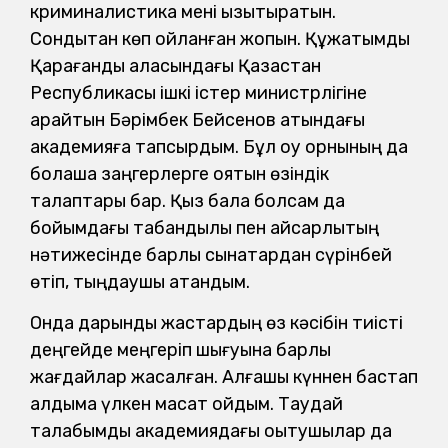
криминалистика мені қызықтыратын.
Сондықтан көп ойланған жоқпын. Құжатымды
Қарағанды қаласындағы Қазақстан
Республикасы ішкі істер министрлігіне
қарайтын Бәрімбек Бейсенов атындағы
академияға тапсырдым. Бұл оқу орнының да
болашақ заңгерлерге қоятын өзіндік
талаптары бар. Қыз бала болсам да
бойымдағы табандылық пен қайсарлықтың
нәтижесінде барлық сынақтардан сүрінбей
өтіп, тыңдаушы атандым.
Онда дарынды жастардың өз кәсібін тиісті
деңгейде меңгеріп шығуына барлық
жағдайлар жасалған. Алғашқы күннен бастап
алдыма үлкен мақсат қойдым. Таудай
талабымды академиядағы оқытушылар да