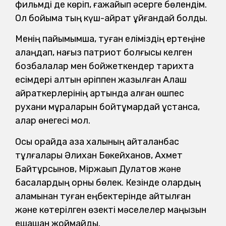
фильмді де көріп, ғажайып әсерге бөлендім.
Ол бойыма тың күш-қайрат құйғандай болды.
Менің пайымымша, туған еліміздің ертеңіне
алаңдап, нағыз патриот болғысы келген
бозбалалар мен бойжеткендер тарихта
есімдері алтын әріппен жазылған Алаш
қайраткерлерінің артында қалған өшпес
рухани мұраларын бойтұмардай ұстанса,
алар өнегесі мол.
Осы орайда қазақ халқының қайталанбас
тұлғалары Әлихан Бөкейханов, Ахмет
Байтұрсынов, Міржақып Дулатов және
басқалардың орны бөлек. Кезінде олардың
қаламынан туған еңбектерінде айтылған
және көтерілген өзекті мәселелер маңызын
ешқашан жоймайды.