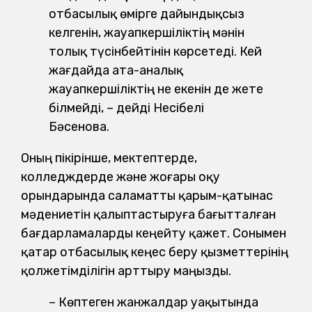
отбасылық өмірге дайындықсыз
келгенін, жауапкершіліктің мәнін
толық түсінбейтінін көрсетеді. Кей
жағдайда ата-аналық
жауапкершіліктің не екенін де жете
білмейді, – дейді Несібелі
Бәсенова.
Оның пікірінше, мектептерде,
колледждерде және жоғары оқу
орындарында саламатты қарым-қатынас
мәдениетін қалыптастыруға бағытталған
бағдарламаларды кеңейту қажет. Сонымен
қатар отбасылық кеңес беру қызметтерінің
қолжетімділігін арттыру маңызды.
– Көптеген жанжалдар уақытында