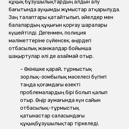
құқық бұзушылықтардың алдын алу
бағытында ауқымды жұмыстар атқарылуда.
Заң талаптары қатайтылып, әйелдер мен
балалардың құқығын қорғау шаралары
күшейтілді. Дегенмен, полиция
мәліметтеріне сүйенсек, өңірдегі
отбасылық жанжалдар бойынша
шақыртулар әлі де азаймай отыр.
– Өкінішке қарай, тұрмыстық
зорлық-зомбылық мәселесі бүгінгі
таңда қоғамдағы өзекті
проблемалардың бірі болып қалып
отыр. Өңір аумағында күн сайын
отбасылық-тұрмыс­тық
қатынастар саласындағы
құқықбұзушылықтар тіркеледі.