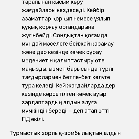
тарапынан қысым көру
жағдайлары кездеседі. Кейбір
азаматтар қорқып немесе ұялып
құқық қорғау органдарына
жүгінбейді. Сондықтан қоғамда
мұндай мәселеге бейжай қарамау
және дер кезінде көмек сұрау
мәдениетін қалыптастыру өте
маңызды. Қызмет барысында түрлі
тағдырлармен бетпе-бет келуге
тура келеді. Кей жағдайларда дер
кезінде көрсетілген көмек ауыр
зардаптардың алдын алуға
мүмкіндік береді, – деп атап өтті
ПД өкілі.
Тұрмыстық зорлық-зомбылықтың алдын