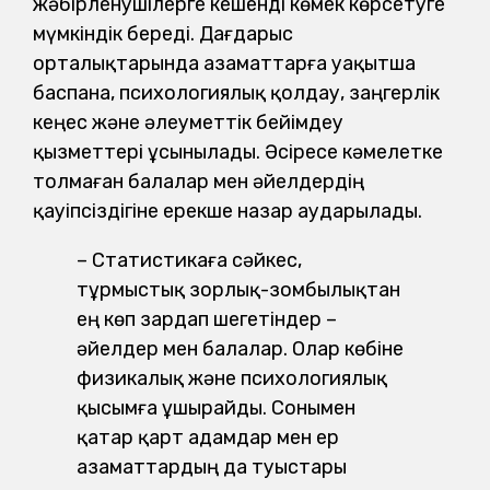
жәбірленушілерге кешенді көмек көрсетуге
мүмкіндік береді. Дағдарыс
орталықтарында азаматтарға уақытша
баспана, психологиялық қолдау, заңгерлік
кеңес және әлеуметтік бейімдеу
қызметтері ұсынылады. Әсіресе кәмелетке
толмаған балалар мен әйелдердің
қауіпсіздігіне ерекше назар аударылады.
– Статистикаға сәйкес,
тұрмыстық зорлық-зомбылықтан
ең көп зардап шегетіндер –
әйелдер мен балалар. Олар көбіне
физикалық және психологиялық
қысымға ұшырайды. Сонымен
қатар қарт адамдар мен ер
азаматтардың да туыстары