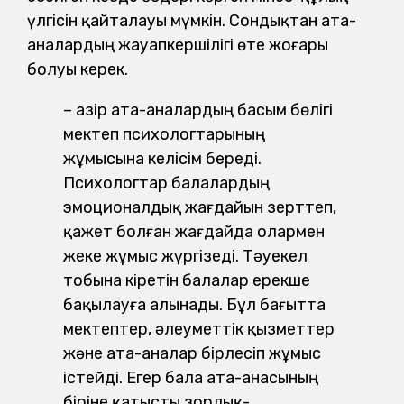
үлгісін қайталауы мүмкін. Сондықтан ата-
аналардың жауапкершілігі өте жоғары
болуы керек.
– Қазір ата-аналардың басым бөлігі
мектеп психологтарының
жұмысына келісім береді.
Психологтар балалардың
эмоционалдық жағдайын зерттеп,
қажет болған жағдайда олармен
жеке жұмыс жүргізеді. Тәуекел
тобына кіретін балалар ерекше
бақылауға алынады. Бұл бағытта
мектептер, әлеуметтік қызметтер
және ата-аналар бірлесіп жұмыс
істейді. Егер бала ата-анасының
біріне қатысты зорлық-