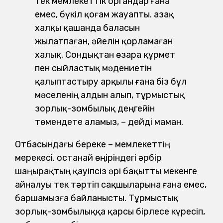
тек мемлекеттік органдар ғана
емес, бүкіл қоғам жауапты. Қазақ
халқы қашанда баласын
жылатпаған, әйелін қорламаған
халық. Сондықтан өзара құрмет
пен сыйлас­тық мәдениетін
қалыптастыру арқылы ғана біз бұл
мәселенің алдын алып, тұрмыстық
зорлық-зомбылық деңгейін
төмендете аламыз, – дейді маман.
Отбасындағы береке – мемлекеттің
мерекесі. Қостанай өңіріндегі әрбір
шаңырақтың қауіпсіз әрі бақытты мекенге
айналуы тек тәртіп сақшыларына ғана емес,
баршамызға байланысты. Тұрмыстық
зорлық-зомбылыққа қарсы бірлесе күресіп,