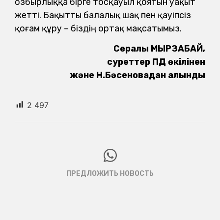
озбырлыққа бірге тосқауыл қоятын уақыт
жетті. Бақытты балалық шақ пен қауіпсіз
қоғам құру – біздің ортақ мақсатымыз.
Сералы МЫРЗАБАЙ,
суреттер ПД өкілінен
және Н.Бәсеновадан алынды
2 497
ПРЕДЛОЖИТЬ НОВОСТЬ