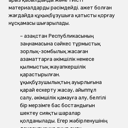
арыз қабылдайды және тиісті
материалдарды рәсімдейді. Қажет болған
жағдайда құқықбұзушыға қатысты қорғау
нұсқамасы шығарылады.
– Қазақстан Республикасының
заңнамасына сәйкес тұрмыстық
зорлық-зомбылық жасаған
азаматтарға әкімшілік немесе
қылмыстық жауапкершілік
қарастырылған.
Құқықбұзушылықтың ауыр­лығына
қарай ескерту жасау, айыппұл
салу, әкімшілік қамауға алу, белгілі
бір мерзімге бас бостандығын
шектеу сияқты шаралар
қолданылады. Егер жәбірленушінің