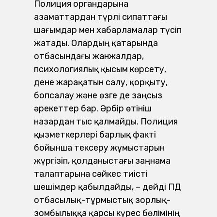
Полиция органдарына
азаматтардан түрлі сипаттағы
шағымдар мен хабарламалар түсіп
жатады. Олардың қатарында
отбасындағы жанжалдар,
психологиялық қысым көрсету,
дене жарақатын салу, қорқыту,
бопсалау және өзге де заңсыз
әрекеттер бар. Әрбір өтініш
назардан тыс қалмайды. Полиция
қыз­меткерлері барлық факті
бойынша тексеру жұмыстарын
жүргізіп, қолданыстағы заңнама
талаптарына сәйкес тиісті
шешімдер қабылдайды, – дейді ПД
отбасылық-тұрмыстық зорлық-
зомбылыққа қарсы күрес бөлімінің