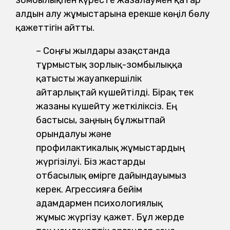
алдын алу жұмыстарына ерекше көңіл бөлу
қажеттігін айтты.
– Соңғы жылдары Қазақстанда
тұрмыстық зорлық-зомбылыққа
қатысты жауапкершілік
айтарлықтай күшейтілді. Бірақ тек
жазаны күшейту жеткіліксіз. Ең
бастысы, заңның бұлжытпай
орындалуы және
профилактикалық жұмыстардың
жүргізілуі. Біз жастарды
отбасылық өмірге дайындауымыз
керек. Агрессияға бейім
адамдармен психология­лық
жұмыс жүргізу қажет. Бұл жерде