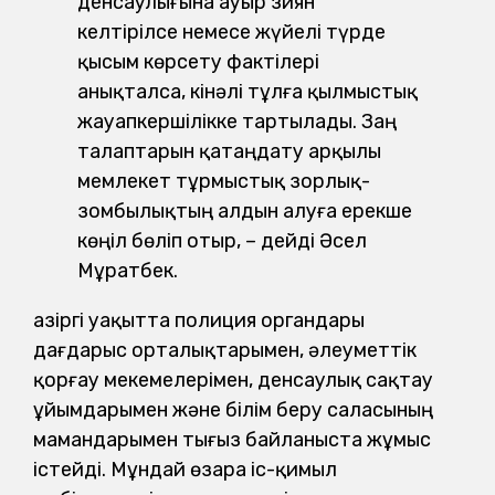
денсаулығына ауыр зиян
келтірілсе немесе жүйелі түрде
қысым көрсету фактілері
анықталса, кінәлі тұлға қылмыстық
жауапкершілікке тартылады. Заң
талаптарын қатаңдату арқылы
мемлекет тұрмыстық зорлық-
зомбылықтың алдын алуға ерекше
көңіл бөліп отыр, – дейді Әсел
Мұратбек.
Қазіргі уақытта полиция органдары
дағдарыс орталықтарымен, әлеуметтік
қорғау мекемелерімен, денсаулық сақтау
ұйымдарымен және білім беру саласының
мамандарымен тығыз байланыста жұмыс
істейді. Мұндай өзара іс-қимыл