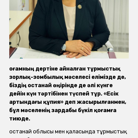
Қоғамның дертіне айналған тұрмыстық
зорлық-зомбылық мәселесі елімізде де,
біздің Қостанай өңірінде де әлі күнге
дейін күн тәртібінен түспей тұр. «Есік
артындағы құпия» деп жасырылғанмен,
бұл мәселенің зардабы бүкіл қоғамға
тиюде.
Қостанай облысы мен қаласында тұрмыстық