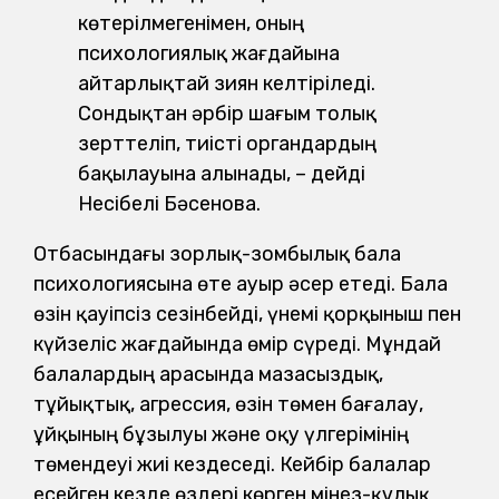
көтерілмегенімен, оның
психологиялық жағдайына
айтарлықтай зиян келтіріледі.
Сондықтан әрбір шағым толық
зерттеліп, тиісті органдардың
бақылауына алынады, – дейді
Несібелі Бәсенова.
Отбасындағы зорлық-зомбылық бала
психологиясына өте ауыр әсер етеді. Бала
өзін қауіпсіз сезінбейді, үнемі қорқыныш пен
күйзеліс жағдайында өмір сүреді. Мұндай
балалардың арасында мазасыздық,
тұйықтық, агрессия, өзін төмен бағалау,
ұйқының бұзылуы және оқу үлгерімінің
төмендеуі жиі кездеседі. Кейбір балалар
есейген кезде өздері көрген мінез-құлық