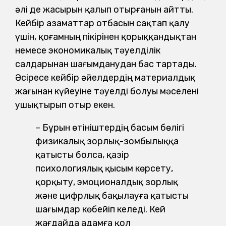
әлі де жасырын қалып отырғанын айтты.
Кейбір азаматтар отбасын сақтап қалу
үшін, қоғамның пікірінен қорыққандықтан
немесе экономикалық тәуелділік
салдарынан шағымданудан бас тартады.
Әсіресе кейбір әйелдердің материалдық
жағынан күйеуіне тәуелді болуы мәселені
ушықтырып отыр екен.
– Бұрын өтініштердің басым бөлігі
физикалық зорлық-зомбылыққа
қатысты болса, қазір
психологиялық қысым көрсету,
қорқыту, эмоционалдық зорлық
және цифрлық бақылауға қатысты
шағымдар көбейіп келеді. Кей
жағдайда адамға қол