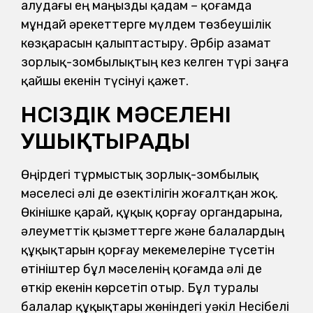
алудағы ең маңызды қадам – қоғамда
мұндай әрекеттерге мүлдем төзбеушілік
көзқарасын қалыптастыру. Әрбір азамат
зорлық-зомбылықтың кез келген түрі заңға
қайшы екенін түсінуі қажет.
ҮНСІЗДІК МӘСЕЛЕНІ
УШЫҚТЫРАДЫ
Өңірдегі тұрмыстық зорлық-зомбылық
мәселесі әлі де өзектілігін жоғалт­қан жоқ.
Өкінішке қарай, құқық қорғау органдарына,
әлеуметтік қызметтерге және балалардың
құқықтарын қорғау мекемелеріне түсетін
өтініштер бұл мәселенің қоғамда әлі де
өткір екенін көрсетіп отыр. Бұл туралы
балалар құқықтары жөніндегі уәкіл Несібелі