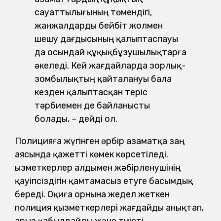
сауаттылығының төмендігі,
жанжалдарды бейбіт жолмен
шешу дағдысының қалыптаспауы
да осындай құқықбұзушылықтарға
әкеледі. Кей жағдайларда зорлық-
зомбылықтың қайталануы бала
кезден қалыптасқан теріс
тәрбиемен де байланысты
болады, – дейді ол.
Полицияға жүгінген әрбір азаматқа заң
аясында қажетті көмек көрсетіледі.
Қызметкерлер алдымен жәбірленушінің
қауіпсіздігін қамтамасыз етуге басымдық
береді. Оқиға орнына жедел жеткен
полиция қызметкерлері жағдайды анықтап,