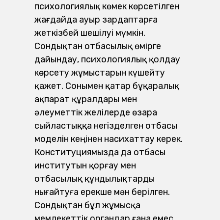
психологиялық көмек көрсетілген
жағдайда ауыр зардаптарға
жеткізбей шешілуі мүмкін.
Сондықтан отбасылық өмірге
дайындау, психологиялық қолдау
көрсету жұмыстарын күшейту
қажет. Сонымен қатар бұқаралық
ақпарат құралдары мен
әлеуметтік желілерде өзара
сыйластыққа негізделген отбасы
моделін кеңінен насихаттау керек.
Конституциямызда да отбасы
институтын қорғау мен
отбасылық құндылықтарды
нығайтуға ерекше мән берілген.
Сондықтан бұл жұмысқа
мемлекеттік органдар ғана емес,