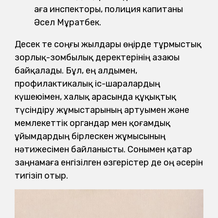
аға инспекторы, полиция капитаны
Әсел Мұратбек.
Десек те соңғы жылдары өңірде тұрмыстық
зорлық-зомбылық деректерінің азаюы
байқалады. Бұл, ең алдымен,
профилактикалық іс-шаралардың
күшеюімен, халық арасында құқықтық
түсіндіру жұмыстарының артуымен және
мемлекеттік органдар мен қоғамдық
ұйымдардың бірлескен жұмысының
нәтижесімен байланысты. Сонымен қатар
заңнамаға енгізілген өзгерістер де оң әсерін
тигізіп отыр.