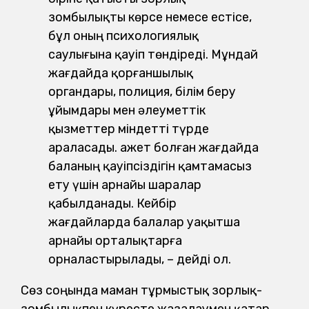
зомбылықты көрсе немесе естісе,
бұл оның психологиялық
саулығына қауіп төндіреді. Мұндай
жағдайда қорғаншылық
органдары, полиция, білім беру
ұйымдары мен әлеуметтік
қызметтер міндетті түрде
араласады. Қажет болған жағдайда
баланың қауіпсіздігін қамтамасыз
ету үшін арнайы шаралар
қабылданады. Кейбір
жағдайларда балалар уақытша
арнайы орталықтарға
орналастырылады, – дейді ол.
Сөз соңында маман тұрмыстық зорлық-
зомбылықпен күресте жазалаумен қатар