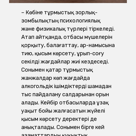
– Көбіне тұрмыстық зорлық-
зомбылықтың психологиялық
және физикалық түрлері тіркеледі.
Атап айтқанда, отбасы мүшелерін
қорқыту, балағаттау, ар-намысына
тию, қысым көрсету, ұрып-соғу
секілді жағдайлар жиі кездеседі.
Сонымен қатар тұрмыстық
жанжалдар көп жағдайда
алкогольдік ішімдіктерді шамадан
тыс пайдалану салдарынан орын
алады. Кейбір отбасыларда ұзақ
уақыт бойы жалғасатын жүйелі
қысым көрсету деректері де
анықталады. Сонымен бірге кей
азаматтардың құқықтық