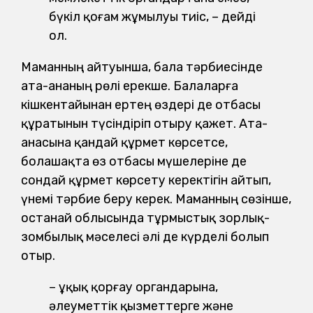
бүкіл қоғам жұмылуы тиіс, – дейді
ол.
Маманның айтуынша, бала тәрбиесінде
ата-ананың рөлі ерекше. Балаларға
кішкентайынан ертең өздері де отбасы
құратынын түсіндіріп отыру қажет. Ата-
анасына қандай құрмет көрсетсе,
болашақта өз отбасы мүшелеріне де
сондай құрмет көрсету керектігін айтып,
үнемі тәрбие беру керек. Маманның сөзінше,
Қостанай облысында тұрмыстық зорлық-
зомбылық мәселесі әлі де күрделі болып
отыр.
– Құқық қорғау органдарына,
әлеуметтік қызметтерге және