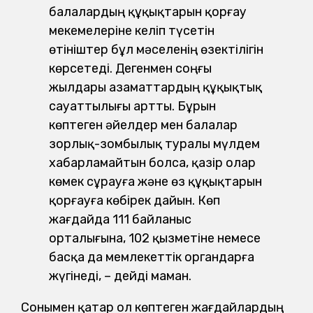
балалардың құқықтарын қорғау
мекемелеріне келіп түсетін
өтініштер бұл мәселенің өзектілігін
көрсетеді. Дегенмен соңғы
жылдары азаматтардың құқықтық
сауаттылығы артты. Бұрын
көптеген әйелдер мен балалар
зорлық-зомбылық туралы мүлдем
хабарламайтын болса, қазір олар
көмек сұрауға және өз құқықтарын
қорғауға көбірек дайын. Көп
жағдайда 111 байланыс
орталығына, 102 қызметіне немесе
басқа да мемлекеттік органдарға
жүгінеді, – дейді маман.
Сонымен қатар ол көптеген жағдайлардың