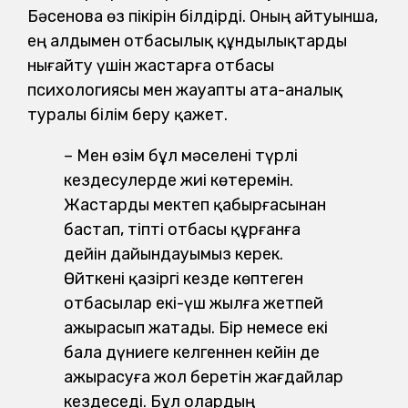
Бәсенова өз пікірін білдірді. Оның айтуынша,
ең алдымен отбасылық құндылықтарды
нығайту үшін жастарға отбасы
психологиясы мен жауапты ата-аналық
туралы білім беру қажет.
– Мен өзім бұл мәселені түрлі
кездесулерде жиі көтеремін.
Жастарды мектеп қабырғасынан
бастап, тіпті отбасы құрғанға
дейін дайындауымыз керек.
Өйткені қазіргі кезде көптеген
отбасылар екі-үш жылға жетпей
ажырасып жатады. Бір немесе екі
бала дүниеге келгеннен кейін де
ажырасуға жол беретін жағдайлар
кездеседі. Бұл олардың