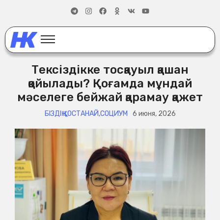
Тексіздікке тосқауыл қашан
қойылады? Қоғамда мұндай
мәселеге бейжай қарамау қажет
БІЗДІҢ ҚОСТАНАЙ
,
СОЦИУМ
6 июня, 2026