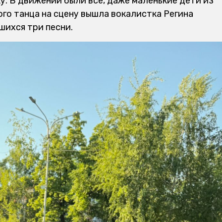
у. В движении были все, даже маленькие дети из
ого танца на сцену вышла вокалистка Регина
шихся три песни.