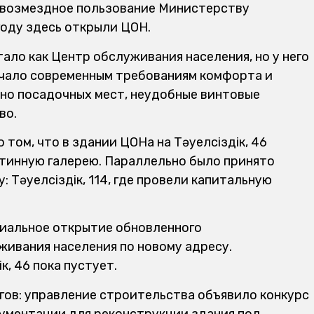
езвозмездное пользование Министерству
году здесь открыли ЦОН.
ало как Центр обслуживания населения, но у него
ечало современным требованиям комфорта и
но посадочных мест, неудобные винтовые
во.
том, что в здании ЦОНа на Тәуелсіздік, 46
тинную галерею. Параллельно было принято
 Тәуелсіздік, 114, где провели капитальную
циальное открытие обновленного
ивания населения по новому адресу.
, 46 пока пустует.
гов: управление строительства объявило конкурс
ументации для реконструкции здания под