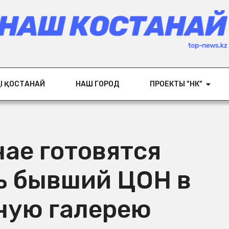
ІҢ ҚОСТАНАЙ
НАШ ГОРОД
ПРОЕКТЫ "НК"
нае готовятся
ь бывший ЦОН в
ную галерею