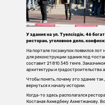
У здания на ул. Тәуелсіздік, 46 бо
ресторан, уголовное дело, конфиск
На портале госзакупок появился лот
для реконструкции здания под «Қоста
составит 21 810 345 тенге. Заказчик
архитектуры и градостроительства а
Чтобы понять, почему это здание так
вернуться к началу истории.
Когда-то здесь располагался рестор
Костаная Ахмедбеку Ахметжанову. Всё