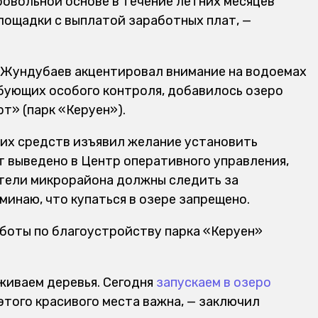
ровольной основе в течение летних месяцев
лощадки с выплатой заработных плат, —
 Жундубаев акцентировал внимание на водоемах
ребующих особого контроля, добавилось озеро
т» (парк «Керуен»).
воих средств изъявил желание установить
 выведено в Центр оперативного управления,
ители микрорайона должны следить за
оминаю, что купаться в озере запрещено.
аботы по благоустройству парка «Керуен»
живаем деревья. Сегодня
запускаем в озеро
этого красивого места важна, — заключил