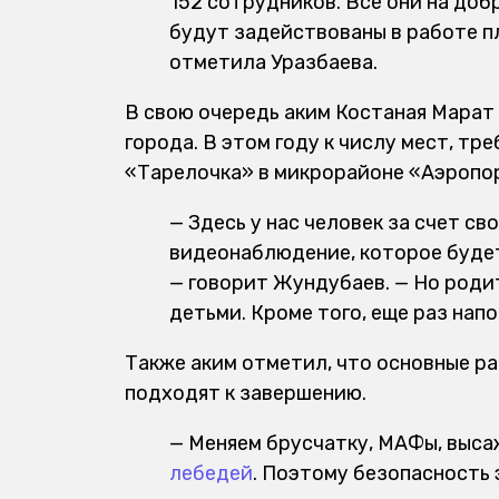
152 сотрудников. Все они на доб
будут задействованы в работе п
отметила Уразбаева.
В свою очередь аким Костаная Марат
города. В этом году к числу мест, т
«Тарелочка» в микрорайоне «Аэропор
— Здесь у нас человек за счет с
видеонаблюдение, которое будет
— говорит Жундубаев. — Но род
детьми. Кроме того, еще раз нап
Также аким отметил, что основные р
подходят к завершению.
— Меняем брусчатку, МАФы, выса
лебедей
. Поэтому безопасность 