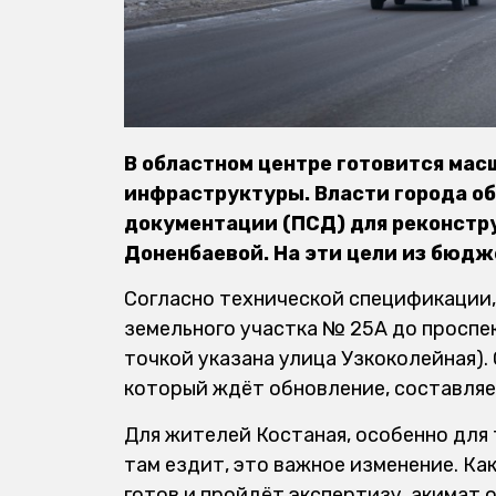
В областном центре готовится ма
инфраструктуры. Власти города об
документации (ПСД) для реконст
Доненбаевой. На эти цели из бюдж
Согласно технической спецификации,
земельного участка № 25А до проспек
точкой указана улица Узкоколейная)
который ждёт обновление, составляе
Для жителей Костаная, особенно для 
там ездит, это важное изменение. Ка
готов и пройдёт экспертизу, акимат