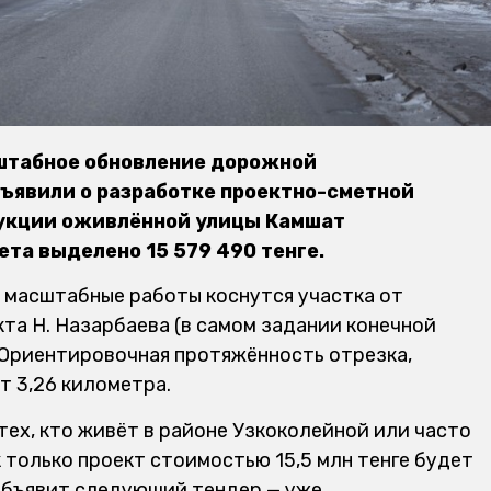
сштабное обновление дорожной
ъявили о разработке проектно-сметной
рукции оживлённой улицы Камшат
ета выделено 15 579 490 тенге.
 масштабные работы коснутся участка от
та Н. Назарбаева (в самом задании конечной
. Ориентировочная протяжённость отрезка,
т 3,26 километра.
тех, кто живёт в районе Узкоколейной или часто
к только проект стоимостью 15,5 млн тенге будет
 объявит следующий тендер — уже