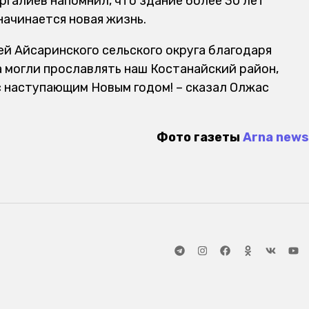
галиев напомнил, что здание более 30 лет
начинается новая жизнь.
ей Айсаринского сельского округа благодаря
а могли прославлять наш Костанайский район,
с наступающим Новым годом! – сказал Олжас
Фото газеты
Arna news