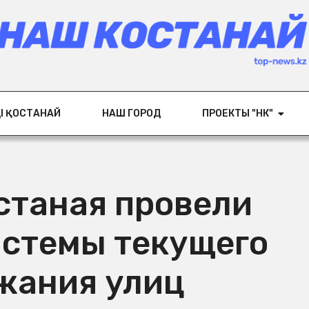
ІҢ ҚОСТАНАЙ
НАШ ГОРОД
ПРОЕКТЫ "НК"
станая провели
истемы текущего
жания улиц