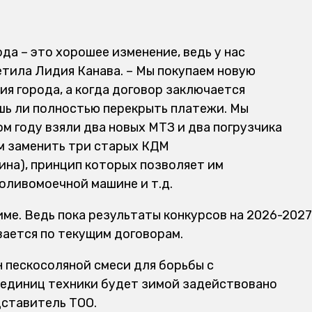
ода – это хорошее изменение, ведь у нас
етила Лидия Канава. – Мы покупаем новую
я города, а когда договор заключается
ешь ли полностью перекрыть платежи. Мы
ом году взяли два новых МТЗ и два погрузчика
ем заменить три старых КДМ
на), принцип которых позволяет им
поливомоечной машине и т.д.
име. Ведь пока результаты конкурсов на 2026-2027
вается по текущим договорам.
н пескосоляной смеси для борьбы с
 единиц техники будет зимой задействовано
дставитель ТОО.