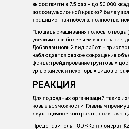
вырос почти в 7,5 раз – до 30 000 кв
водоэмульсионной краской была увели
традиционная побелка полностью ис
Площадь окашивания полосы отвода (б
увеличилась более чем в шесть раз, 
Добавлен новый вид работ – приство
наблюдается резкое сокращение объ
фонда: грейдирование грунтовых доро
урн, скамеек и некоторых видов огра
РЕАКЦИЯ
Для подрядных организаций такие изм
новые возможности. Главным преиму
двухгодичные контракты, позволяющ
Представитель ТОО «Контломерат.KZ»