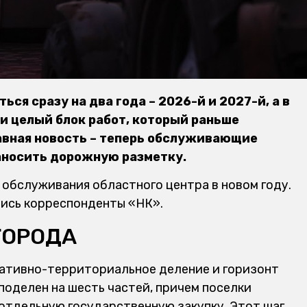
ся сразу на два года – 2026-й и 2027-й, а в
и целый блок работ, который раньше
авная новость – теперь обслуживающие
аносить дорожную разметку.
е обслуживания областного центра в новом году.
лись корреспонденты «НК».
ГОРОДА
ративно-территориальное деление и горизонт
 поделен на шесть частей, причем поселки
 отдельную государственную закупку. Этот шаг