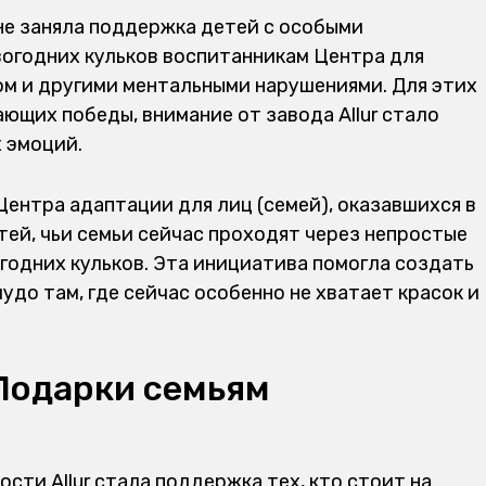
е заняла поддержка детей с особыми
вогодних кульков
воспитанникам Центра для
ом и другими ментальными нарушениями. Для этих
ающих победы, внимание от
завода
Allur с
тало
 эмоций.
Центра адаптации для лиц (семей), оказавшихся в
ей, чьи семьи сейчас проходят через непростые
годних кульков
. Эта инициатива помогла создать
удо там, где сейчас особенно не хватает красок и
 Подарки семьям
ности
Allur с
тала поддержка тех, кто стоит на