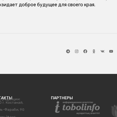
озидает доброе будущее для своего края.
ТАКТЫ
ПАРТНЕРЫ
с редакции:
0 г. Костанай,
ль-Фараби, 90
фон/факс