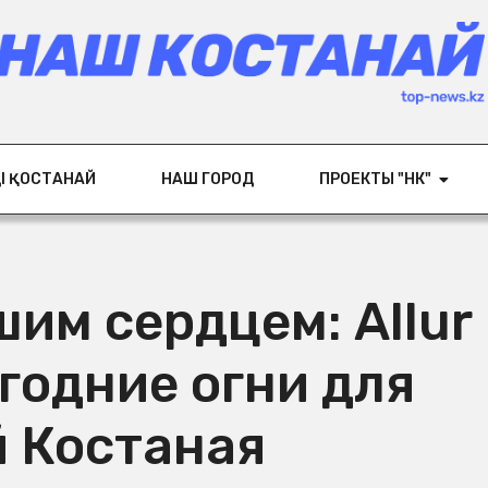
ІҢ ҚОСТАНАЙ
НАШ ГОРОД
ПРОЕКТЫ "НК"
шим сердцем: Allur
годние огни для
й Костаная