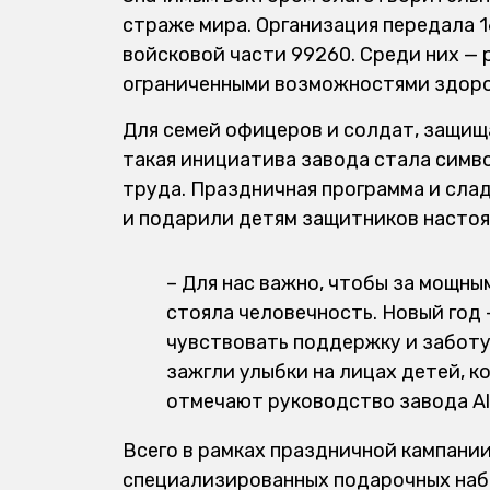
страже мира.
Организация
передала
1
войсковой части 99260. Среди них — 
ограниченными возможностями здоро
Для семей офицеров и солдат, защищ
такая инициатива завода стала симво
труда. Праздничная программа и сла
и подарили детям защитников настоя
– Для нас важно, чтобы за мощн
стояла человечность. Новый год 
чувствовать поддержку и заботу
з
ажгли улыбки на лицах детей, 
отмечают
руководство завода
Al
Всего в рамках праздничной кампани
специализированных подарочных наб