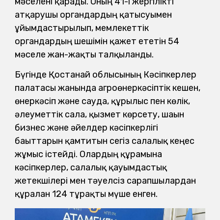
мәселені қарады. Оның 41-і жергілікті
атқарушы органдардың қатысуымен
ұйымдастырылып, мемлекеттік
органдардың шешімін қажет ететін 54
мәселе жан-жақты талқыланды.
Бүгінде Қостанай облысының Кәсіпкерлер
палатасы жанында агроөнеркәсіптік кешен,
өнеркәсіп және сауда, құрылыс пен көлік,
әлеуметтік сала, қызмет көрсету, шағын
бизнес және әйелдер кәсіпкерлігі
бағыттарын қамтитын сегіз салалық кеңес
жұмыс істейді. Олардың құрамына
кәсіпкерлер, салалық қауымдастық
жетекшілері мен тәуелсіз сарапшылардан
құралған 124 тұрақты мүше енген.