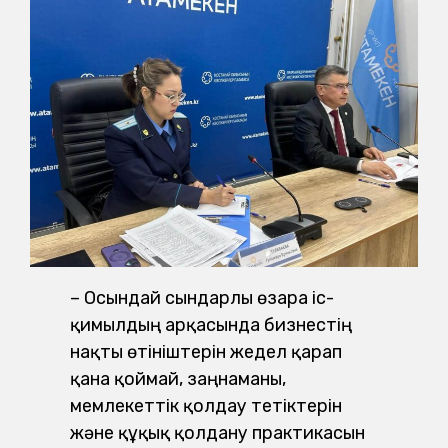
– Осындай сындарлы өзара іс-
қимылдың арқасында бизнестің
нақты өтініштерін жедел қарап
қана қоймай, заңнаманы,
мемлекеттік қолдау тетіктерін
және құқық қолдану практикасын