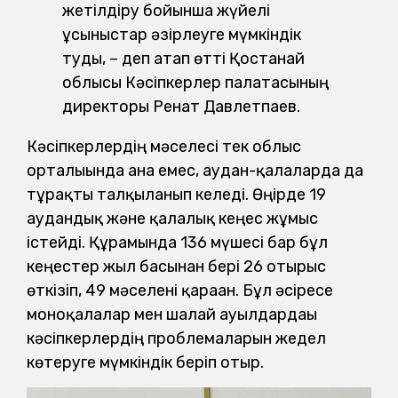
жетілдіру бойынша жүйелі
ұсыныстар әзірлеуге мүмкіндік
туды, – деп атап өтті Қостанай
облысы Кәсіпкерлер палатасының
директоры Ренат Давлетпаев.
Кәсіпкерлердің мәселесі тек облыс
орталығында ғана емес, аудан-қалаларда да
тұрақты талқыланып келеді. Өңірде 19
аудандық және қалалық кеңес жұмыс
істейді. Құрамында 136 мүшесі бар бұл
кеңестер жыл басынан бері 26 отырыс
өткізіп, 49 мәселені қараған. Бұл әсіресе
моноқалалар мен шалғай ауылдардағы
кәсіпкерлердің проблемаларын жедел
көтеруге мүмкіндік беріп отыр.