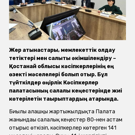
Жер қатынастары, мемлекеттік қолдау
тетіктері мен салықтық әкімшілендіру –
Қостанай облысы кәсіпкерлерінің ең
өзекті мәселелері болып отыр. Бұл
түйткілдер өңірлік Кәсіпкерлер
палатасының салалық кеңестерінде жиі
көтерілетін тақырыптардың қатарында.
Биылғы алғашқы жартыжылдықта Палата
жанындағы салалық кеңестер 80-нен астам
отырыс өткізіп, кәсіпкерлер көтерген 141