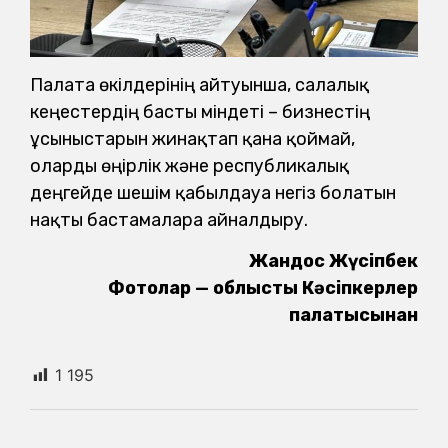
Палата өкілдерінің айтуынша, салалық
кеңестердің басты міндеті – бизнестің
ұсыныстарын жинақтап қана қоймай,
оларды өңірлік және республикалық
деңгейде шешім қабылдауға негіз болатын
нақты бастамаларға айналдыру.
Жандос Жүсіпбек
Фотолар — облыстық Кәсіпкерлер
палатысынан
1 195