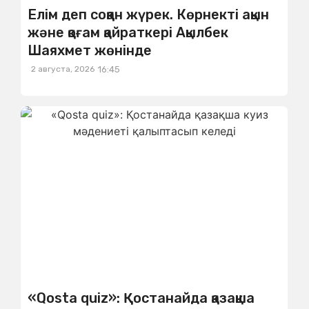
Елім деп соққан жүрек. Көрнекті ақын
және қоғам қайраткері Ақылбек
Шаяхмет жөнінде
2 августа, 2026
16:45
«Qosta quiz»: Қостанайда қазақша